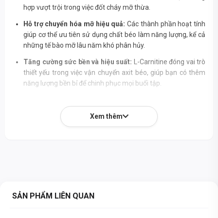
hợp vượt trội trong việc đốt cháy mỡ thừa.
Hỗ trợ chuyển hóa mỡ hiệu quả:
Các thành phần hoạt tính
giúp cơ thể ưu tiên sử dụng chất béo làm năng lượng, kể cả
những tế bào mỡ lâu năm khó phân hủy.
Tăng cường sức bền và hiệu suất:
L-Carnitine đóng vai trò
thiết yếu trong việc vận chuyển axit béo, giúp bạn có thêm
năng lượng bền bỉ để chinh phục mọi buổi tập.
Kiểm soát cảm giác thèm ăn:
Hỗ trợ giảm đói và hạn chế
nạp quá nhiều calo, giúp bạn dễ dàng duy trì chế độ ăn
Xem thêm
kiêng.
Chống oxy hóa mạnh mẽ:
Chiết xuất Trà xanh giàu EGCG
không chỉ hỗ trợ đốt mỡ mà còn bảo vệ tế bào khỏi tác hại
của gốc tự do.
Thương hiệu uy tín từ Ba Lan:
Ostrovit được tin dùng rộng
rãi nhờ các sản phẩm chất lượng cao, an toàn và hiệu quả.
SẢN PHẨM LIÊN QUAN
THÀNH PHẦN DINH DƯỠNG