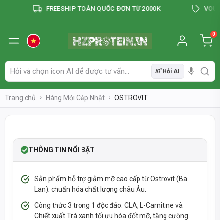
FREESHIP TOÀN QUỐC ĐƠN TỪ 2000K
VOUCHER
0
Hỏi AI
AI
Trang chủ
Hàng Mới Cập Nhật
OSTROVIT
-45%
RESTOCKED
THÔNG TIN NỔI BẬT
Sản phẩm hỗ trợ giảm mỡ cao cấp từ Ostrovit (Ba
Lan), chuẩn hóa chất lượng châu Âu.
Công thức 3 trong 1 độc đáo: CLA, L-Carnitine và
Chiết xuất Trà xanh tối ưu hóa đốt mỡ, tăng cường