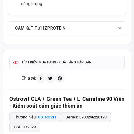
năng lượng.
SẢN PHẨM CHÍNH HÃNG - THANH TOÁN KHI NHẬN HÀNG
TỰ ĐỘNG & CHÍNH XÁC
THÔNG TIN SẢN PHẨM CẬP NHẬT
CAM KẾT TỪ HZPROTEIN
2-4 GIỜ
GIAO HÀNG HOẢ TỐC TP.HCM
ĐỔI TRẢ 15 NGÀY
GIAO HÀNG TOÀN QUỐC -
TÍCH ĐIỂM MUA HÀNG - QUÀ TẶNG HẤP DẪN
093 447 4242
TƯ VẤN ĐẶT HÀNG QUA HOTLINE
Chia sẻ:
8:30 - 20:30
8:30 - 14:00
MỞ CỬA T2-T7:
CHỦ NHẬT:
Ostrovit CLA + Green Tea + L-Carnitine 90 Viên
SẢN PHẨM CHÍNH HÃNG - THANH TOÁN KHI NHẬN HÀNG
- Kiểm soát cảm giác thèm ăn
Thương hiệu:
OSTROVIT
Series:
5903246220193
HSD:
1/2029