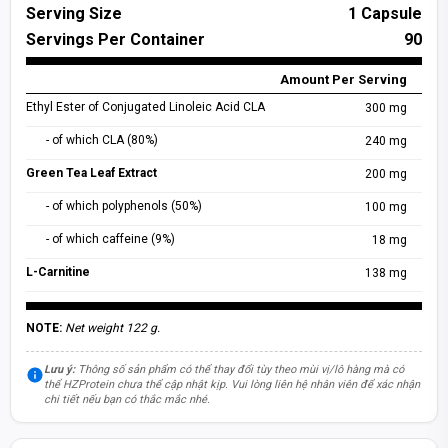
Serving Size
1 Capsule
Servings Per Container
90
Amount Per Serving
Ethyl Ester of Conjugated Linoleic Acid CLA
300 mg
- of which CLA (80%)
240 mg
Green Tea Leaf Extract
200 mg
- of which polyphenols (50%)
100 mg
- of which caffeine (9%)
18 mg
L-Carnitine
138 mg
NOTE:
Net weight 122 g.
Lưu ý:
Thông số sản phẩm có thể thay đổi tùy theo mùi vị/lô hàng mà có
thể HZProtein chưa thể cập nhật kịp. Vui lòng liên hệ nhân viên để xác nhận
chi tiết nếu bạn có thắc mắc nhé.