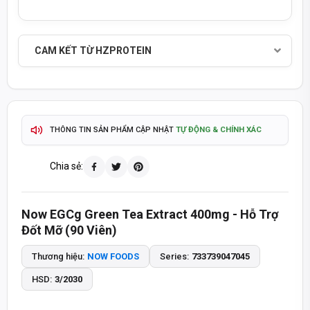
CAM KẾT TỪ HZPROTEIN
SẢN PHẨM CHÍNH HÃNG - THANH TOÁN KHI NHẬN HÀNG
TỰ ĐỘNG & CHÍNH XÁC
THÔNG TIN SẢN PHẨM CẬP NHẬT
2-4 GIỜ
GIAO HÀNG HOẢ TỐC TP.HCM
Chia sẻ:
ĐỔI TRẢ 15 NGÀY
GIAO HÀNG TOÀN QUỐC -
Now EGCg Green Tea Extract 400mg - Hỗ Trợ
TÍCH ĐIỂM MUA HÀNG - QUÀ TẶNG HẤP DẪN
Đốt Mỡ (90 Viên)
093 447 4242
TƯ VẤN ĐẶT HÀNG QUA HOTLINE
Thương hiệu:
NOW FOODS
Series:
733739047045
HSD:
3/2030
8:30 - 20:30
8:30 - 14:00
MỞ CỬA T2-T7:
CHỦ NHẬT: