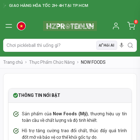
GIAO HÀNG HỎA TỐC 2H-4H TẠI TP.HCM
0
Hỏi AI
AI
Trang chủ
Thực Phẩm Chức Năng
NOW FOODS
-50%
NEW
THÔNG TIN NỔI BẬT
Sản phẩm của
Now Foods (Mỹ)
, thương hiệu uy tín
toàn cầu về chất lượng và độ tinh khiết.
Hỗ trợ tăng cường trao đổi chất, thúc đẩy quá trình
đốt mỡ và bảo vệ cơ thể khỏi gốc tự do.