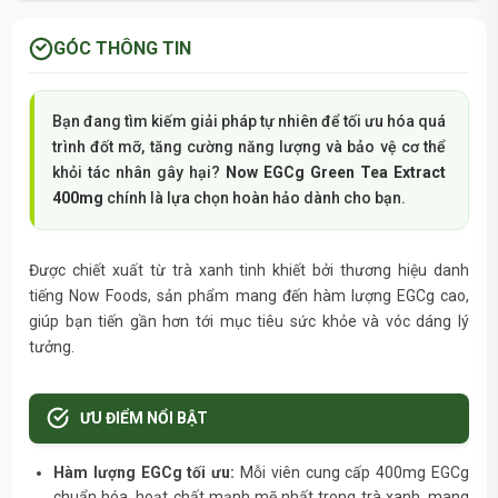
GÓC THÔNG TIN
Bạn đang tìm kiếm giải pháp tự nhiên để tối ưu hóa quá
trình đốt mỡ, tăng cường năng lượng và bảo vệ cơ thể
khỏi tác nhân gây hại?
Now EGCg Green Tea Extract
400mg
chính là lựa chọn hoàn hảo dành cho bạn.
Được chiết xuất từ trà xanh tinh khiết bởi thương hiệu danh
tiếng Now Foods, sản phẩm mang đến hàm lượng EGCg cao,
giúp bạn tiến gần hơn tới mục tiêu sức khỏe và vóc dáng lý
tưởng.
ƯU ĐIỂM NỔI BẬT
Hàm lượng EGCg tối ưu:
Mỗi viên cung cấp 400mg EGCg
chuẩn hóa, hoạt chất mạnh mẽ nhất trong trà xanh, mang