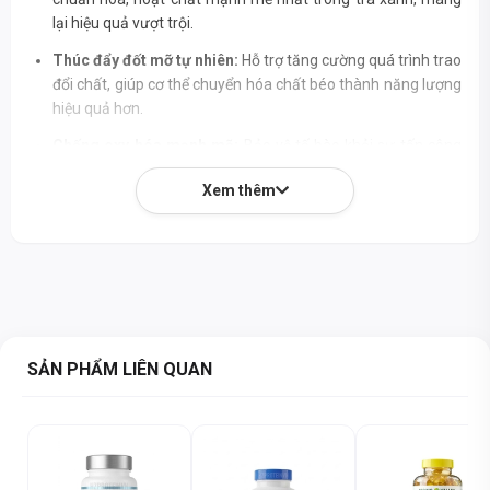
lại hiệu quả vượt trội.
Thúc đẩy đốt mỡ tự nhiên:
Hỗ trợ tăng cường quá trình trao
đổi chất, giúp cơ thể chuyển hóa chất béo thành năng lượng
hiệu quả hơn.
Chống oxy hóa mạnh mẽ:
Bảo vệ tế bào khỏi sự tấn công
của các gốc tự do, giảm thiểu tổn thương và hỗ trợ phục hồi
Xem thêm
cơ bắp.
Sản phẩm thuần chay:
Dạng viên nang thực vật, phù hợp
cho người ăn chay và những ai ưu tiên nguồn gốc thực vật.
Thương hiệu uy tín:
Được sản xuất bởi Now Foods – thương
hiệu hàng đầu Hoa Kỳ, cam kết về chất lượng và độ tinh khiết
cao.
SẢN PHẨM LIÊN QUAN
Hỗ trợ năng lượng và tập trung:
Hàm lượng caffeine tự
nhiên ở mức vừa phải giúp duy trì sự tỉnh táo và tập trung.
THÀNH PHẦN DINH DƯỠNG