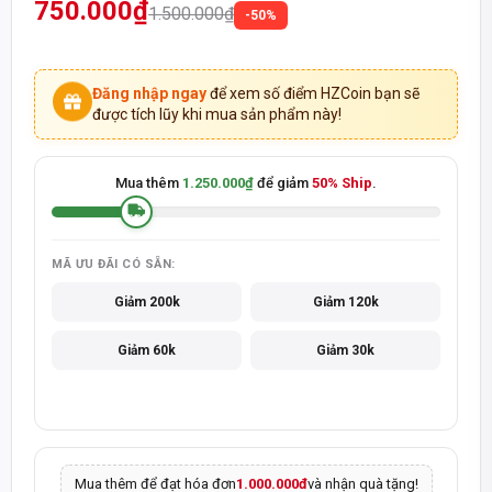
750.000₫
SẢN PHẨM CHÍNH HÃNG - THANH TOÁN KHI NHẬN HÀNG
1.500.000₫
-50%
Đăng nhập ngay
để xem số điểm HZCoin bạn sẽ
được tích lũy khi mua sản phẩm này!
Mua thêm
1.250.000₫
để giảm
50% Ship
.
MÃ ƯU ĐÃI CÓ SẴN:
Giảm 200k
Giảm 120k
Giảm 60k
Giảm 30k
Mua thêm để đạt hóa đơn
1.000.000đ
và nhận quà tặng!