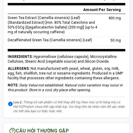
Amount Per Serving
Green Tea Extract (Camellia sinensis) (Leaf)
400 mg
(Standardized Extract) [min. 80% Total Catechins and
50% EGCg (Epigallocatechin Gallate) (200 mg)] (up to 4
mg of naturally occurring caffeine)
Decaffeinated Green Tea (Camellia sinensis) (Leaf)
50 mg
INGREDIENTS:
Hypromellose (cellulose capsule), Microcrystalline
Cellulose, Stearic Acid (vegetable source) and Silicon Dioxide.
ALLERGENS:
Not manufactured with yeast, wheat, gluten, soy, milk,
egg, fish, shellfish, tree nut or sesame ingredients. Produced in a GMP
facility that processes other ingredients containing these allergens.
NOTE:
Daily Value not established. Natural color variation may occur in
this product. Store in a cool, dry place after opening.
Lưu ý:
Thông số sản phẩm có thể thay đổi tùy theo mùi vị/lô hàng mà có
thể HZProtein chưa thể cập nhật kịp. Vui lòng liên hệ nhân viên để xác nhận
chi tiết nếu bạn có thắc mắc nhé.
CÂU HỎI THƯỜNG GẶP