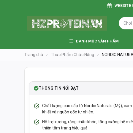
WEBSITE CẬP NH
DANH MỤC SẢN PHẨM
Trang chủ
Thực Phẩm Chức Năng
NORDIC NATUR
❮
LOWSTOCK
-61%
NEW
THÔNG TIN NỔI BẬT
Chất lượng cao cấp từ Nordic Naturals (Mỹ), cam 
khiết và nguồn gốc tự nhiên.
Hỗ trợ xương, răng chắc khỏe, tăng cường hệ miễn
thiện tâm trạng hiệu quả.