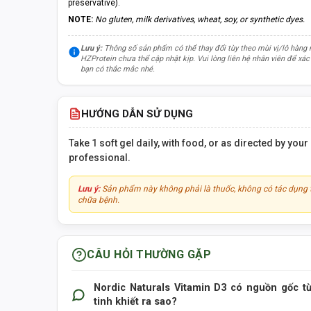
preservative).
NOTE:
No gluten, milk derivatives, wheat, soy, or synthetic dyes.
Lưu ý:
Thông số sản phẩm có thể thay đổi tùy theo mùi vị/lô hàng
HZProtein chưa thể cập nhật kịp. Vui lòng liên hệ nhân viên để xác 
bạn có thắc mắc nhé.
HƯỚNG DẪN SỬ DỤNG
Take 1 soft gel daily, with food, or as directed by you
professional.
Lưu ý:
Sản phẩm này không phải là thuốc, không có tác dụng 
chữa bệnh.
CÂU HỎI THƯỜNG GẶP
Nordic Naturals Vitamin D3 có nguồn gốc t
tinh khiết ra sao?