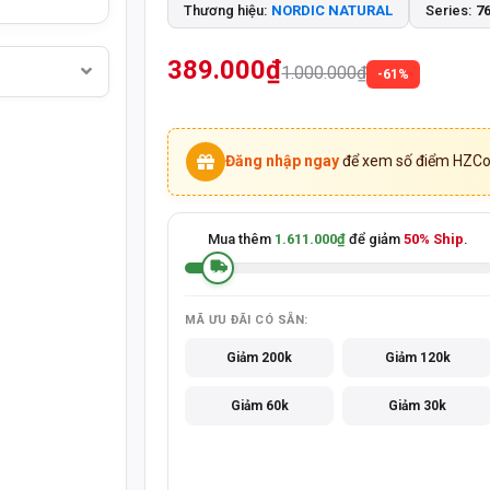
Thương hiệu:
NORDIC NATURAL
Series:
7
TƯ VẤN ĐẶT HÀNG QUA HOTLINE
093 447 4
389.000₫
1.000.000₫
-61%
MỞ CỬA T2-T7:
CHỦ NHẬT:
8:30 - 20:30
8:3
SẢN PHẨM CHÍNH HÃNG - THANH TOÁN K
Đăng nhập ngay
để xem số điểm HZCoi
Mua thêm
1.611.000₫
để giảm
50% Ship
.
MÃ ƯU ĐÃI CÓ SẴN:
Giảm 200k
Giảm 120k
Giảm 60k
Giảm 30k