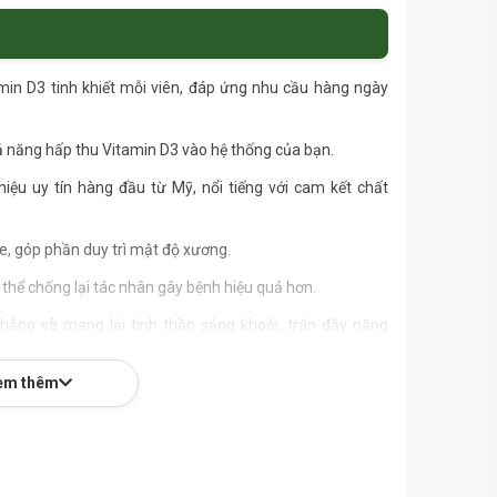
in D3 tinh khiết mỗi viên, đáp ứng nhu cầu hàng ngày
 năng hấp thu Vitamin D3 vào hệ thống của bạn.
iệu uy tín hàng đầu từ Mỹ, nổi tiếng với cam kết chất
e, góp phần duy trì mật độ xương.
thể chống lại tác nhân gây bệnh hiệu quả hơn.
hẳng và mang lại tinh thần sảng khoái, tràn đầy năng
em thêm
 nhân tạo, đảm bảo an toàn tối đa cho người sử dụng.