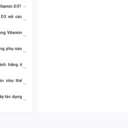
Bảng thành phần dinh dưỡng chi tiết:
Vitamin D3?
 D3 với các
Hàm lượng (mỗi Serv
Thành phần
- 1 viên nang mềm)
ụng Vitamin
Vitamin D3 (as
1000 IU (25 mcg)
Cholecalciferol)
ụng phụ nào
Dầu Olive
*
hính hãng ở
Gelatin, Glycerin,
*
in như thế
Nước tinh khiết
ây tác dụng
*Hàm lượng các thành phần khác không được công
TẠI SAO NÊN CHỌN?