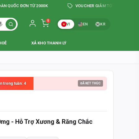
C ĐƠN TỪ 2000K
VOUCHER GIẢM TỚI 200K
G
0
VI
EN
KR
HOẺ
XẢ KHO THANH LÝ
HI NHẬN HÀNG
 & CHÍNH XÁC
00mg - Hỗ Trợ Xương & Răng Chắc
ÀY
N