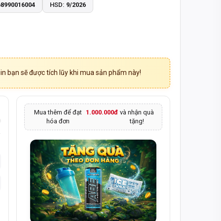
68990016004
HSD:
9/2026
242
0 - 14:00
HI NHẬN HÀNG
n bạn sẽ được tích lũy khi mua sản phẩm này!
Mua thêm để đạt
1.000.000đ
và nhận quà
hóa đơn
tặng!