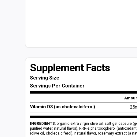
Supplement Facts
Serving Size
Servings Per Container
Amoun
Vitamin D3 (as cholecalciferol)
25m
INGREDIENTS:
organic extra virgin olive oil, soft gel capsule (g
purified water, natural flavor), RRR-alpha tocopherol (antioxidant
(olive oil, cholecalciferol), natural flavor, rosemary extract (a na