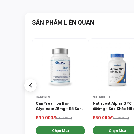
SẢN PHẨM LIÊN QUAN
CANPREV
NUTRICOST
CanPrev Iron Bis-
Nutricost Alpha GPC
Glycinate 25mg - Bổ Sung
600mg - Sức Khỏe Não
Sắt Cho Phụ Nữ (90 Viên)
Cải Thiện Trí Nhớ (60
890.000₫
850.000₫
1.600.000₫
1.500.000₫
Viên)
Chọn Mua
Chọn Mua