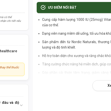
ƯU ĐIỂM NỔI BẬT
 mà có thể
Cung cấp hàm lượng 1000 IU (25mcg) Vitam
nhận chi tiết nếu
của cơ thể.
Dạng viên nang mềm dễ uống, tối ưu hóa khả
Sản phẩm đến từ Nordic Naturals, thương h
lượng và độ tinh khiết.
r healthcare
Hỗ trợ toàn diện cho xương và răng chắc khỏ
Tăng cường chức năng hệ miễn dịch, giúp cơ 
thay thế thuốc
Góp phần cải thiện tâm trạng, giảm căng t
lượng.
X
Không chứa gluten, sữa, màu hay hương liệu
THÀNH PHẦN DINH DƯỠNG
ừ đâu và độ