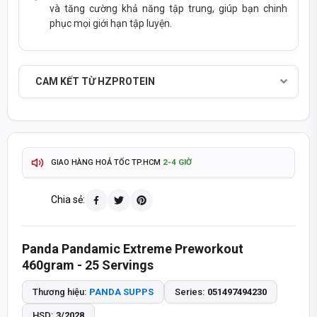
và tăng cường khả năng tập trung, giúp bạn chinh
phục mọi giới hạn tập luyện.
CAM KẾT TỪ HZPROTEIN
SẢN PHẨM CHÍNH HÃNG - THANH TOÁN KHI NHẬN HÀNG
TỰ ĐỘNG & CHÍNH XÁC
THÔNG TIN SẢN PHẨM CẬP NHẬT
2-4 GIỜ
GIAO HÀNG HOẢ TỐC TP.HCM
ĐỔI TRẢ 15 NGÀY
GIAO HÀNG TOÀN QUỐC -
Chia sẻ:
TÍCH ĐIỂM MUA HÀNG - QUÀ TẶNG HẤP DẪN
Panda Pandamic Extreme Preworkout
093 447 4242
TƯ VẤN ĐẶT HÀNG QUA HOTLINE
460gram - 25 Servings
8:30 - 20:30
8:30 - 14:00
MỞ CỬA T2-T7:
CHỦ NHẬT:
Thương hiệu:
PANDA SUPPS
Series:
051497494230
HSD:
3/2028