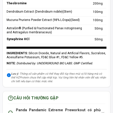
Theobromine
200mg
Dendrobium Extract (Dendrobium nobile)(Stem)
100mg
Mucuna Pruriens Powder Extract (98% L-Dopa)(Seed)
100mg
AstraGin® (Purified & Fractionated Panax notoginseng
50mg
and Astragalus membranaceus)
Synephrine HCl
50mg
INGREDIENTS:
Silicon Dioxide, Natural and Artificial Flavors, Sucralose,
Acesulfame Potassium, FD&C Blue #1, FD&C Yellow #5.
NOTE:
Distributed by: UNDERGROUND BIO LABS. GMP Certified.
Lưu ý:
Thông số sản phẩm có thể thay đổi tùy theo mùi vị/lô hàng mà có
thể HZProtein chưa thể cập nhật kịp. Vui lòng liên hệ nhân viên để xác nhận
chi tiết nếu bạn có thắc mắc nhé.
CÂU HỎI THƯỜNG GẶP
Panda Pandamic Extreme Preworkout có phù