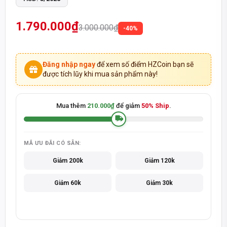
SẢN PHẨM CHÍNH HÃNG - THANH TOÁN KHI NHẬN HÀNG
1.790.000₫
3.000.000₫
-40%
Đăng nhập ngay
để xem số điểm HZCoin bạn sẽ
được tích lũy khi mua sản phẩm này!
Mua thêm
210.000₫
để giảm
50% Ship
.
MÃ ƯU ĐÃI CÓ SẴN:
Giảm 200k
Giảm 120k
Giảm 60k
Giảm 30k