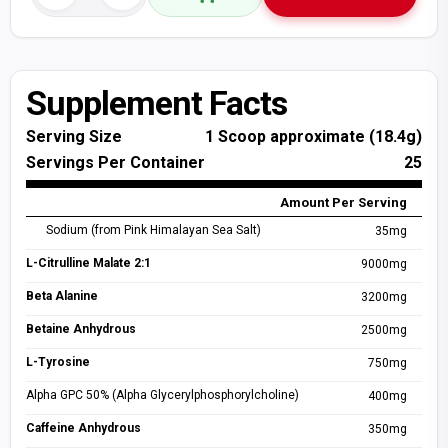
Lon ABE Preworkout 330ml
Vị Cam
Quà Cấp 2
Lon ABE Preworkout 330ml
Vị Cherry
Quà Cấp 2
Supplement Facts
Combo Abe Lon + Shaker
Serving Size
1 Scoop approximate (18.4g)
Vị Cam/Shaker 500ml
ĐƠN TRÊN 2 TRIỆU
Servings Per Container
25
Combo Abe Lon + Shaker
Amount Per Serving
Vị Cherry/Shaker 500ml
ĐƠN TRÊN 2 TRIỆU
Sodium (from Pink Himalayan Sea Salt)
35mg
Combo Dừa Tắc + Shaker
L-Citrulline Malate 2:1
9000mg
Dừa Tắc/Shaker 500ml
ĐƠN TRÊN 2 TRIỆU
Beta Alanine
3200mg
Betaine Anhydrous
2500mg
L-Tyrosine
750mg
Alpha GPC 50% (Alpha Glycerylphosphorylcholine)
400mg
Caffeine Anhydrous
350mg