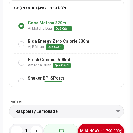
CHỌN QUÀ TẶNG THEO ĐƠN
Coco Matcha 320ml
Vị Matcha Dâu
Quà Cấp 1
Bida Energy Zero Calorie 330ml
Vị Bò Húc
Quà Cấp 1
Fresh Coconut 500ml
America Drink
Quà Cấp 1
Shaker BPI SPorts
Màu Đen
Quà Cấp 1
Nước Trái Cây 1 Lít
MÙI VỊ
H2-Mix Berry
Quà Cấp 2
Nước Trái Cây 1 Lít
H2-Dưa Hấu
Quà Cấp 2
MUA NGAY - 1.790.000₫