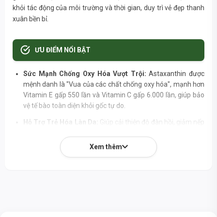
khỏi tác động của môi trường và thời gian, duy trì vẻ đẹp thanh
xuân bền bỉ.
ƯU ĐIỂM NỔI BẬT
Sức Mạnh Chống Oxy Hóa Vượt Trội:
Astaxanthin được
mệnh danh là "Vua của các chất chống oxy hóa", mạnh hơn
Vitamin E gấp 550 lần và Vitamin C gấp 6.000 lần, giúp bảo
vệ tế bào toàn diện khỏi gốc tự do.
Hỗ Trợ Trẻ Hóa Làn Da:
Giúp cải thiện độ đàn hồi, giảm nếp
nhăn, tăng cường độ ẩm, mang lại làn da mịn màng, tươi trẻ
và rạng rỡ.
Xem thêm
Tăng Cường Đề Kháng Toàn Diện:
Kích hoạt hệ thống miễn
dịch, giúp cơ thể chống lại các tác nhân gây hại từ môi
trường, duy trì sức khỏe tối ưu.
Bảo Vệ Sức Khỏe Mắt:
Hỗ trợ giảm mỏi mắt, cải thiện thị
lực và bảo vệ võng mạc khỏi tác hại của ánh sáng xanh.