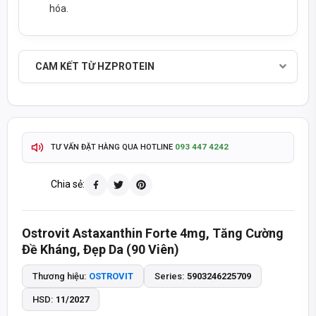
hóa.
TỰ ĐỘNG & CHÍNH XÁC
THÔNG TIN SẢN PHẨM CẬP NHẬT
2-4 GIỜ
GIAO HÀNG HOẢ TỐC TP.HCM
CAM KẾT TỪ HZPROTEIN
ĐỔI TRẢ 15 NGÀY
GIAO HÀNG TOÀN QUỐC -
TÍCH ĐIỂM MUA HÀNG - QUÀ TẶNG HẤP DẪN
093 447 4242
TƯ VẤN ĐẶT HÀNG QUA HOTLINE
8:30 - 20:30
8:30 - 14:00
MỞ CỬA T2-T7:
CHỦ NHẬT:
Chia sẻ:
SẢN PHẨM CHÍNH HÃNG - THANH TOÁN KHI NHẬN HÀNG
Ostrovit Astaxanthin Forte 4mg, Tăng Cường
Đề Kháng, Đẹp Da (90 Viên)
Thương hiệu:
OSTROVIT
Series:
5903246225709
HSD:
11/2027