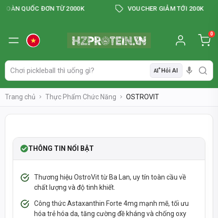
OÀN QUỐC ĐƠN TỪ 2000K
VOUCHER GIẢM TỚI 200K
0
Hỏi AI
AI
Trang chủ
Thực Phẩm Chức Năng
OSTROVIT
❮
❯
-52%
THÔNG TIN NỔI BẬT
Thương hiệu OstroVit từ Ba Lan, uy tín toàn cầu về
chất lượng và độ tinh khiết.
Công thức Astaxanthin Forte 4mg mạnh mẽ, tối ưu
SẢN PHẨM CHÍNH HÃNG - THANH TOÁN KHI NHẬN HÀNG
hóa trẻ hóa da, tăng cường đề kháng và chống oxy