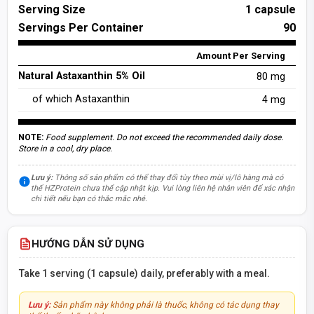
Serving Size
1 capsule
Servings Per Container
90
Amount Per Serving
Natural Astaxanthin 5% Oil
80 mg
of which Astaxanthin
4 mg
NOTE:
Food supplement. Do not exceed the recommended daily dose.
Store in a cool, dry place.
Lưu ý:
Thông số sản phẩm có thể thay đổi tùy theo mùi vị/lô hàng mà có
thể HZProtein chưa thể cập nhật kịp. Vui lòng liên hệ nhân viên để xác nhận
chi tiết nếu bạn có thắc mắc nhé.
HƯỚNG DẪN SỬ DỤNG
Take 1 serving (1 capsule) daily, preferably with a meal.
Lưu ý:
Sản phẩm này không phải là thuốc, không có tác dụng thay