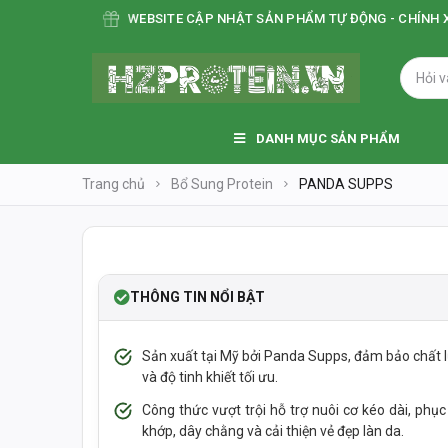
WEBSITE CẬP NHẬT SẢN PHẨM TỰ ĐỘNG - CHÍNH XÁC
DANH MỤC SẢN PHẨM
Trang chủ
Bổ Sung Protein
PANDA SUPPS
SOLDOUT
NEW
THÔNG TIN NỔI BẬT
Sản xuất tại Mỹ bởi Panda Supps, đảm bảo chất 
và độ tinh khiết tối ưu.
Công thức vượt trội hỗ trợ nuôi cơ kéo dài, phục
khớp, dây chằng và cải thiện vẻ đẹp làn da.