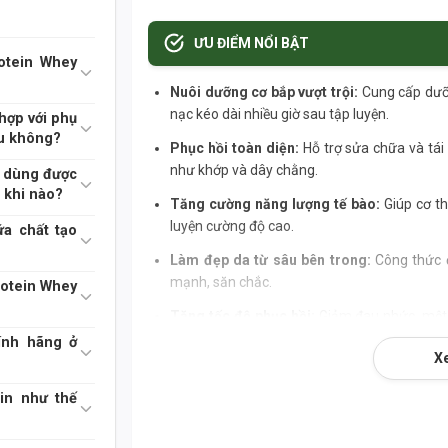
ƯU ĐIỂM NỔI BẬT
otein Whey
Nuôi dưỡng cơ bắp vượt trội:
Cung cấp dưỡng
nạc kéo dài nhiều giờ sau tập luyện.
hợp với phụ
u không?
Phục hồi toàn diện:
Hỗ trợ sửa chữa và tái 
ein Whey
như khớp và dây chằng.
 dùng được
à khi nào?
Tăng cường năng lượng tế bào:
Giúp cơ th
luyện cường độ cao.
a chất tạo
Làm đẹp da từ sâu bên trong:
Công thức đ
 Protein Whey
mạnh, săn chắc.
rotein Whey
Tăng tốc độ phục hồi:
Giảm đau nhức, mệt m
để tiếp tục chinh phục mục tiêu.
ính hãng ở
X
Chất lượng chuẩn Mỹ:
Đến từ thương hiệu 
tiêu chuẩn cao nhất.
in như thế
Dạng gói tiện lợi:
Dễ dàng mang theo và sử d