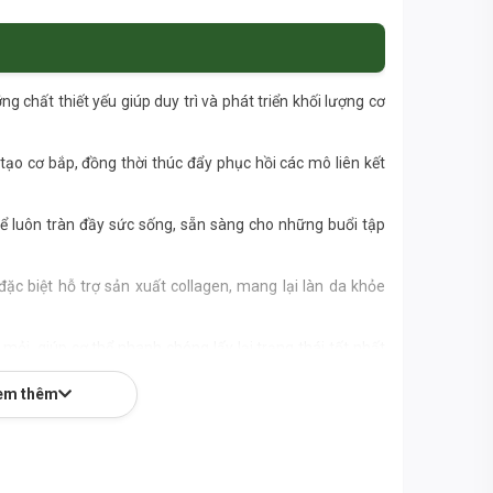
 chất thiết yếu giúp duy trì và phát triển khối lượng cơ
tạo cơ bắp, đồng thời thúc đẩy phục hồi các mô liên kết
ể luôn tràn đầy sức sống, sẵn sàng cho những buổi tập
ặc biệt hỗ trợ sản xuất collagen, mang lại làn da khỏe
ỏi, giúp cơ thể nhanh chóng lấy lại trạng thái tốt nhất
em thêm
Panda Supps uy tín, đảm bảo mỗi gói sản phẩm đều đạt
ụng mọi lúc mọi nơi, lý tưởng cho những người bận rộn.