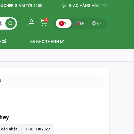
GIẢM TỚI 200K
GIAO HÀNG HỎA TỐC 2H-4H TẠI TP.HCM
0
VI
EN
KR
HI NHẬN HÀNG
 & CHÍNH XÁC
HOẺ
XẢ KHO THANH LÝ
ÀY
N
242
0 - 14:00
hey
HI NHẬN HÀNG
 cập nhật
HSD:
10/2027