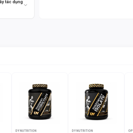
ây tác dụng
THÀNH PHẦN DINH DƯỠNG
Bảng thành phần dinh dưỡng chi tiết (ước tính
Hàm lượng (mỗ
Thành phần
Serving - 30g)
Năng lượng
~120-130 Kcal
Protein (Whey Protein
~25g
Blend)
BCAA (Chuỗi axit amin
~5-6g
phân nhánh)
Glutamine & Precursors
~4-5g
DY NUTRITION
DY NUTRITION
OP
Chất béo tổng hợp
~1-2g