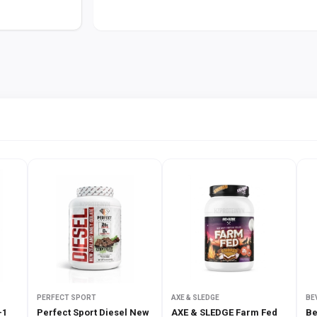
BCAA
5.7g
Chất béo tổng hợp
<1g
Carbohydrate
<1g
Đường
0g
Lactose
0g
TẠI SAO NÊN CHỌN?
Với công nghệ lọc ép lạnh tiên tiến, Beyond Iso
bỏ tạp chất không cần thiết. Điều này giúp cơ t
xây dựng cơ bắp săn chắc.
Sản phẩm tự hào với bảng thành phần sạch, k
kiêng nghiêm ngặt. Thêm vào đó, hương vị pho
nghiệm thưởng thức thực sự.
PERFECT SPORT
AXE & SLEDGE
BE
-1
Perfect Sport Diesel New
AXE & SLEDGE Farm Fed
Be