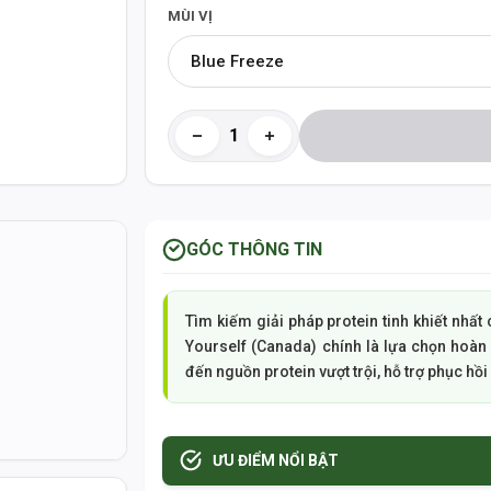
MÙI VỊ
Blue Freeze
GÓC THÔNG TIN
Tìm kiếm giải pháp protein tinh khiết nhấ
Yourself (Canada) chính là lựa chọn ho
đến nguồn protein vượt trội, hỗ trợ phục hồi 
g
ƯU ĐIỂM NỔI BẬT