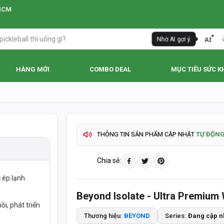
AI
Nhờ AI gợi ý
HÀNG MỚI
COMBO DEAL
MỤC TIÊU SỨC K
SẢN PHẨM CHÍNH HÃNG - THANH TOÁN K
❯
THÔNG TIN SẢN PHẨM CẬP NHẬT
TỰ ĐỘNG
GIAO HÀNG HOẢ TỐC TP.HCM
2-4 GIỜ
Chia sẻ:
c ép lạnh
GIAO HÀNG TOÀN QUỐC -
ĐỔI TRẢ 15 NG
Beyond Isolate - Ultra Premium 
TÍCH ĐIỂM MUA HÀNG - QUÀ TẶNG HẤP DẪ
i, phát triển
Thương hiệu:
BEYOND
Series:
Đang cập n
TƯ VẤN ĐẶT HÀNG QUA HOTLINE
093 447 4