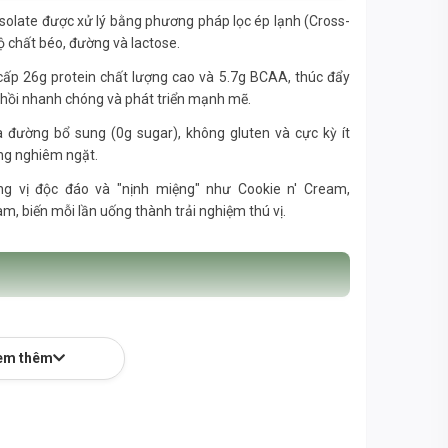
olate được xử lý bằng phương pháp lọc ép lạnh (Cross-
bộ chất béo, đường và lactose.
ấp 26g protein chất lượng cao và 5.7g BCAA, thúc đẩy
c hồi nhanh chóng và phát triển mạnh mẽ.
đường bổ sung (0g sugar), không gluten và cực kỳ ít
êng nghiêm ngặt.
ng vị độc đáo và "nịnh miệng" như Cookie n' Cream,
m, biến mỗi lần uống thành trải nghiệm thú vị.
khẩu phần (Khoảng 31g)
em thêm
20 Kcal