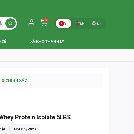
0
VI
EN
KR
HOẺ
XẢ KHO THANH LÝ
HI NHẬN HÀNG
 & CHÍNH XÁC
ÀY
Whey Protein Isolate 5LBS
N
hật
HSD:
1/2027
242