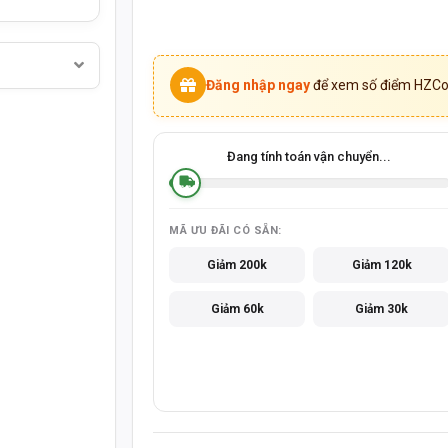
MỞ CỬA T2-T7:
CHỦ NHẬT:
8:30 - 20:30
8:3
SẢN PHẨM CHÍNH HÃNG - THANH TOÁN K
Đăng nhập ngay
để xem số điểm HZCoi
Đang tính toán vận chuyển...
MÃ ƯU ĐÃI CÓ SẴN:
Giảm 200k
Giảm 120k
Giảm 60k
Giảm 30k