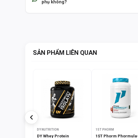
phụ không?
SẢN PHẨM LIÊN QUAN
DY NUTRITION
1ST PHORM
DY Whey Protein
1ST Phorm Phormula