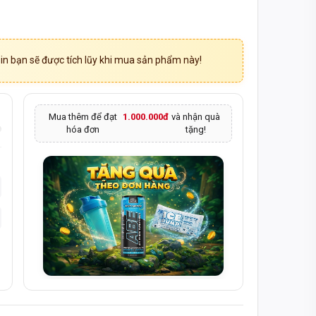
0 - 14:00
HI NHẬN HÀNG
n bạn sẽ được tích lũy khi mua sản phẩm này!
Mua thêm để đạt
1.000.000đ
và nhận quà
hóa đơn
tặng!