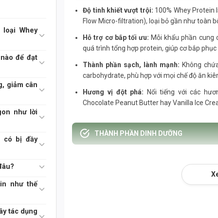
Độ tinh khiết vượt trội:
100% Whey Protein Is
Flow Micro-filtration), loại bỏ gần như toàn 
c loại Whey
Hỗ trợ cơ bắp tối ưu:
Mỗi khẩu phần cung c
quá trình tổng hợp protein, giúp cơ bắp phụ
 nào để đạt
Thành phần sạch, lành mạnh:
Không chứa 
carbohydrate, phù hợp với mọi chế độ ăn ki
g, giảm cân
Hương vị đột phá:
Nổi tiếng với các hươ
Chocolate Peanut Butter hay Vanilla Ice Crea
gon như lời
THÀNH PHẦN DINH DƯỠNG
 có bị đầy
Thành phần
Mỗi 
đâu?
X
Năng lượng
110-1
in như thế
Protein
26g
ây tác dụng