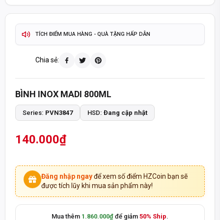
ĐỔI TRẢ 15 NGÀY
GIAO HÀNG TOÀN QUỐC -
TÍCH ĐIỂM MUA HÀNG - QUÀ TẶNG HẤP DẪN
093 447 4242
TƯ VẤN ĐẶT HÀNG QUA HOTLINE
Chia sẻ:
8:30 - 20:30
8:30 - 14:00
MỞ CỬA T2-T7:
CHỦ NHẬT:
BÌNH INOX MADI 800ML
SẢN PHẨM CHÍNH HÃNG - THANH TOÁN KHI NHẬN HÀNG
Series:
PVN3847
HSD:
Đang cập nhật
140.000₫
Đăng nhập ngay
để xem số điểm HZCoin bạn sẽ
được tích lũy khi mua sản phẩm này!
Mua thêm
1.860.000₫
để giảm
50% Ship
.