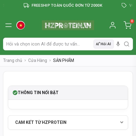
C
FREESHIP TOÀN QUỐC ĐƠN TỪ 2000K
VOUC
0
Hỏi AI
AI
Trang chủ
Cửa Hàng
SẢN PHẨM
THÔNG TIN NỔI BẬT
SẢN PHẨM CHÍNH HÃNG - THANH TOÁN KHI NHẬN HÀNG
TỰ ĐỘNG & CHÍNH XÁC
THÔNG TIN SẢN PHẨM CẬP NHẬT
CAM KẾT TỪ HZPROTEIN
2-4 GIỜ
GIAO HÀNG HOẢ TỐC TP.HCM