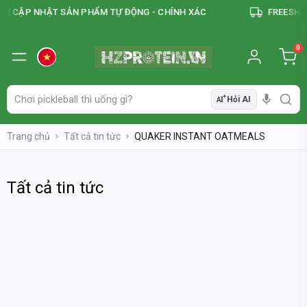
TE CẬP NHẬT SẢN PHẨM TỰ ĐỘNG - CHÍNH XÁC
FREESHIP
0
Hỏi AI
AI
Trang chủ
Tất cả tin tức
QUAKER INSTANT OATMEALS
Tất cả tin tức