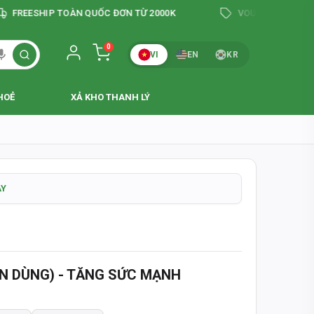
ESHIP TOÀN QUỐC ĐƠN TỪ 2000K
VOUCHER GIẢM TỚI 200
0
VI
EN
KR
HI NHẬN HÀNG
HOẺ
XẢ KHO THANH LÝ
 & CHÍNH XÁC
ÀY
N
242
ẦN DÙNG) - TĂNG SỨC MẠNH
0 - 14:00
HI NHẬN HÀNG