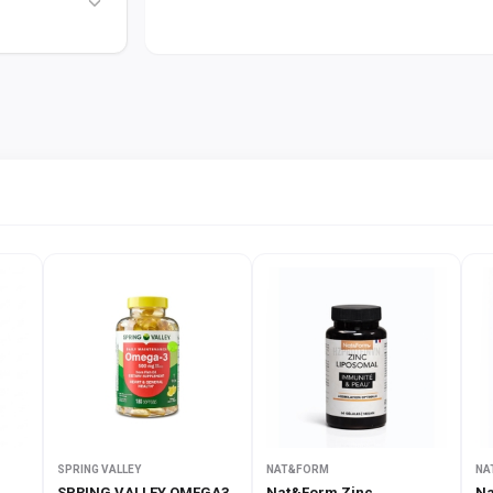
THÀNH PHẦN DINH DƯỠNG
Bảng thành phần dinh dưỡng chi tiết:
Hàm lượng (mỗi
Thành phần
Serving - 1 muỗng
~19g)
L-Citrulline
6g
Malate
CarnoSyn®
3.2g
Beta-Alanine
Creatine
Nitrate (NO3-
1.5g
T®)
SPRING VALLEY
NAT&FORM
NA
SPRING VALLEY OMEGA3
Nat&Form Zinc
Na