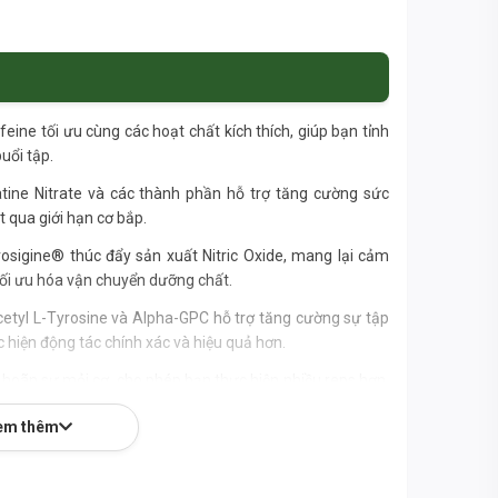
ine tối ưu cùng các hoạt chất kích thích, giúp bạn tỉnh
buổi tập.
tine Nitrate và các thành phần hỗ trợ tăng cường sức
 qua giới hạn cơ bắp.
trosigine® thúc đẩy sản xuất Nitric Oxide, mang lại cảm
tối ưu hóa vận chuyển dưỡng chất.
etyl L-Tyrosine và Alpha-GPC hỗ trợ tăng cường sự tập
c hiện động tác chính xác và hiệu quả hơn.
 hoãn sự mỏi cơ, cho phép bạn thực hiện nhiều reps hơn,
 thể.
em thêm
hàng đầu trong ngành thực phẩm bổ sung, đảm bảo chất
hứng.