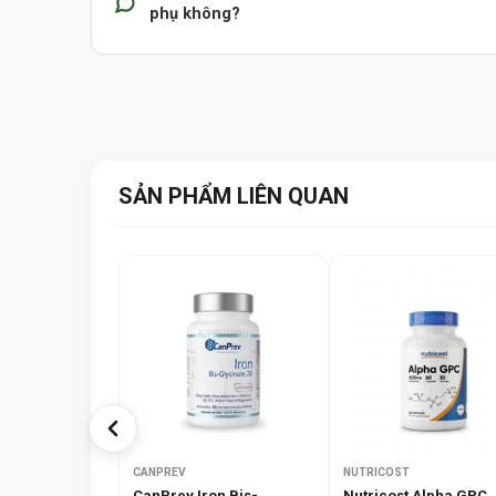
phụ không?
SẢN PHẨM LIÊN QUAN
CANPREV
NUTRICOST
CanPrev Iron Bis-
Nutricost Alpha GPC