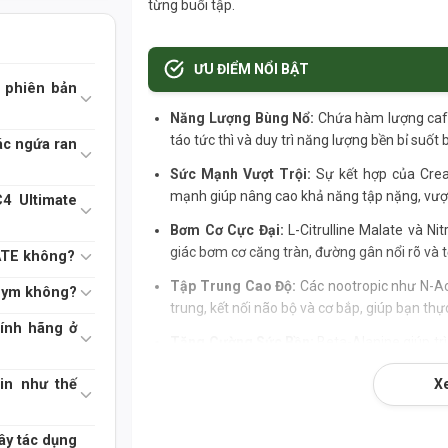
từng buổi tập.
ƯU ĐIỂM NỔI BẬT
 phiên bản
Năng Lượng Bùng Nổ:
Chứa hàm lượng caffe
táo tức thì và duy trì năng lượng bền bỉ suốt 
ác ngứa ran
Sức Mạnh Vượt Trội:
Sự kết hợp của Crea
mạnh giúp nâng cao khả năng tập nặng, vượt
4 Ultimate
Bơm Cơ Cực Đại:
L-Citrulline Malate và Ni
giác bơm cơ căng tràn, đường gân nổi rõ và 
ATE không?
Tập Trung Cao Độ:
Các nootropic như N-Ac
 gym không?
trung, kết nối não bộ và cơ bắp, giúp bạn thự
ính hãng ở
Tăng Cường Sức Bền:
Beta-Alanine giúp trì
set tập kéo dài hơn và nâng cao sức bền tổng
in như thế
X
Thương Hiệu Uy Tín:
Cellucor là cái tên 
lượng và hiệu quả sản phẩm đã được kiểm c
ây tác dụng