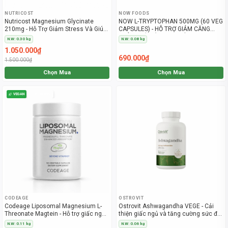
NUTRICOST
NOW FOODS
Nutricost Magnesium Glycinate
NOW L-TRYPTOPHAN 500MG (60 VEG
210mg - Hỗ Trợ Giảm Stress Và Giúp
CAPSULES) - HỖ TRỢ GIẢM CĂNG
Ngủ Ngon
THẲNG VÀ CẢI THIỆN TÂM TRẠNG
N.W: 0.30 kg
N.W: 0.08 kg
1.050.000₫
690.000₫
1.500.000₫
Chọn Mua
Chọn Mua
VEGAN
LIPOSOMAL
CODEAGE
OSTROVIT
Codeage Liposomal Magnesium L-
Ostrovit Ashwagandha VEGE - Cải
Threonate Magtein - Hỗ trợ giấc ngủ
thiện giấc ngủ và tăng cường sức đề
ngon
kháng (90 Viên)
N.W: 0.11 kg
N.W: 0.06 kg