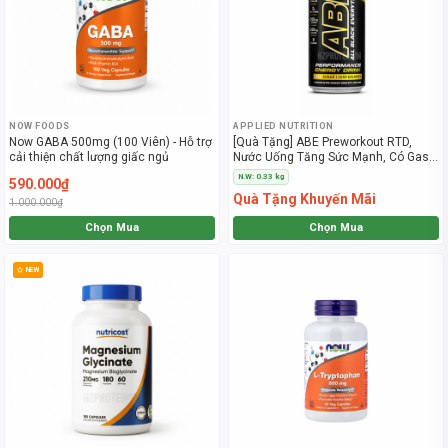
NOW FOODS
APPLIED NUTRITION
Now GABA 500mg (100 Viên) - Hỗ trợ
[Quà Tặng] ABE Preworkout RTD,
cải thiện chất lượng giấc ngủ
Nước Uống Tăng Sức Mạnh, Có Gas
(330ml)
N.W: 0.33 kg
590.000₫
Quà Tặng Khuyến Mãi
1.000.000₫
Chọn Mua
Chọn Mua
NEW