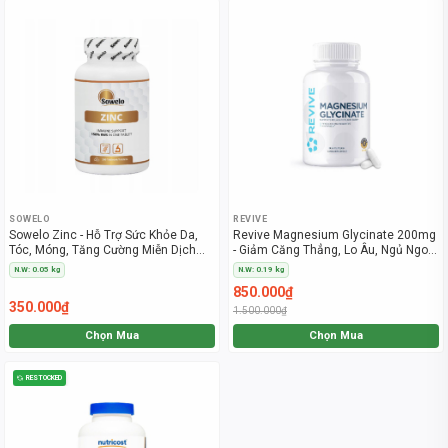
SOWELO
REVIVE
Sowelo Zinc - Hỗ Trợ Sức Khỏe Da,
Revive Magnesium Glycinate 200mg
Tóc, Móng, Tăng Cường Miễn Dịch
- Giảm Căng Thẳng, Lo Âu, Ngủ Ngon
(200 Viên)
Sâu Giấc
N.W: 0.05 kg
N.W: 0.19 kg
850.000₫
350.000₫
1.500.000₫
Chọn Mua
Chọn Mua
RESTOCKED