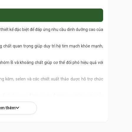
thiết kế đặc biệt để đáp ứng nhu cầu dinh dưỡng cao của
 chất quan trọng giúp duy trì hệ tim mạch khỏe mạnh,
hóm B và khoáng chất giúp cơ thể đối phó hiệu quả với
g kẽm, selen và các chiết xuất thảo dược hỗ trợ chức
C, E, Selen và Alpha Lipoic Acid bảo vệ tế bào khỏi tác
em thêm
thương hiệu danh tiếng của Mỹ, cam kết chất lượng và