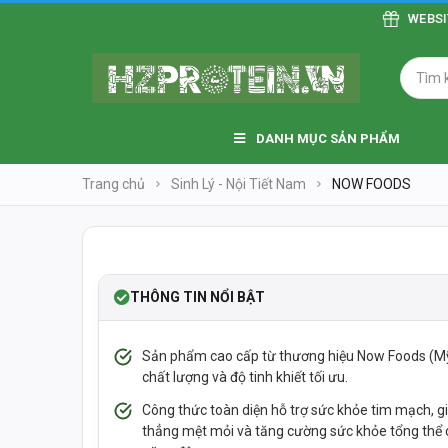
WEBSITE CẬ
DANH MỤC SẢN PHẨM
Trang chủ
Sinh Lý - Nội Tiết Nam
NOW FOODS
TẠM HẾT
-61%
THÔNG TIN NỔI BẬT
Sản phẩm cao cấp từ thương hiệu Now Foods (M
chất lượng và độ tinh khiết tối ưu.
Công thức toàn diện hỗ trợ sức khỏe tim mạch, 
thẳng mệt mỏi và tăng cường sức khỏe tổng thể 