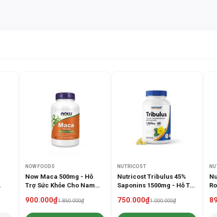
THÀNH PHẦN DINH DƯỠNG
Bảng thành phần dinh dưỡng chi tiết (Mỗi Serv
Hàm lượng (
Thành phần
Serving - 3 viên na
Vitamin A (Beta-
Hàm lượng tối ưu
Carotene)
Vitamin C (Ascorbic
Hàm lượng tối ưu
Acid)
Vitamin D3
Hàm lượng tối ưu
(Cholecalciferol)
NOW FOODS
NUTRICOST
NU
Now Maca 500mg - Hỗ
Nutricost Tribulus 45%
Nu
Trợ Sức Khỏe Cho Nam
Saponins 1500mg - Hỗ Trợ
Ro
Vitamin E (d-Alpha
Hàm lượng tối ưu
Giới Lẫn Nữ Giới
Sức Khỏe Nam Giới
Tr
Tocopherol)
900.000₫
750.000₫
8
1.850.000₫
1.000.000₫