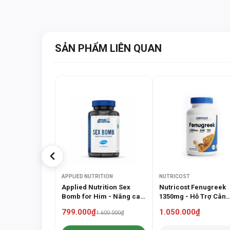
SẢN PHẨM LIÊN QUAN
APPLIED NUTRITION
NUTRICOST
Applied Nutrition Sex
Nutricost Fenugreek
Bomb for Him - Nâng cao
1350mg - Hỗ Trợ Cân
sức khỏe sinh lý nam giới
Bằng Đường Huyết
799.000₫
1.050.000₫
1.600.000₫