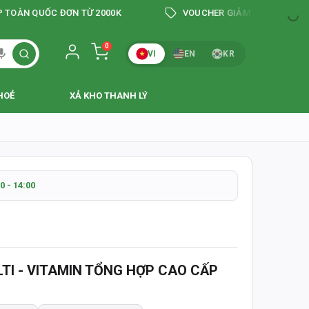
HI NHẬN HÀNG
 QUỐC ĐƠN TỪ 2000K
VOUCHER GIẢM TỚI 200K
 & CHÍNH XÁC
0
VI
EN
KR
ÀY
HOẺ
XẢ KHO THANH LÝ
N
242
0 - 14:00
HI NHẬN HÀNG
TI - VITAMIN TỔNG HỢP CAO CẤP