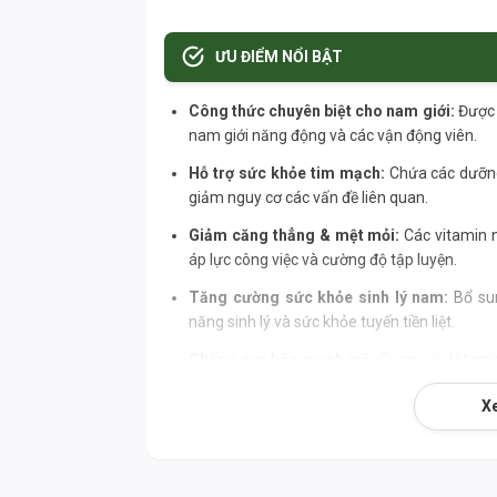
ƯU ĐIỂM NỔI BẬT
Công thức chuyên biệt cho nam giới:
Được 
nam giới năng động và các vận động viên.
Hỗ trợ sức khỏe tim mạch:
Chứa các dưỡng
giảm nguy cơ các vấn đề liên quan.
Giảm căng thẳng & mệt mỏi:
Các vitamin n
áp lực công việc và cường độ tập luyện.
Tăng cường sức khỏe sinh lý nam:
Bổ sun
năng sinh lý và sức khỏe tuyến tiền liệt.
Chống oxy hóa mạnh mẽ:
Cung cấp Vitamin 
hại của gốc tự do.
X
Nguồn gốc uy tín:
Sản phẩm từ Now Foods, 
an toàn.