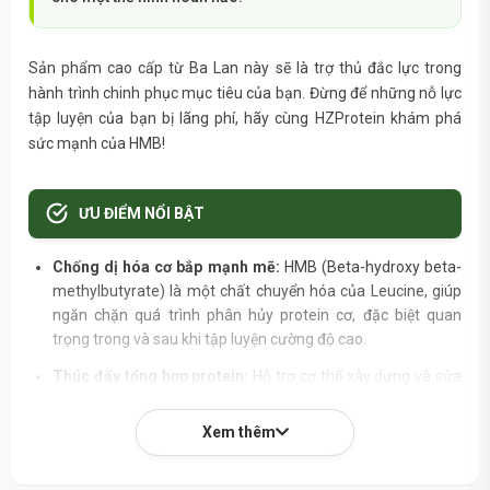
Sản phẩm cao cấp từ Ba Lan này sẽ là trợ thủ đắc lực trong
hành trình chinh phục mục tiêu của bạn. Đừng để những nỗ lực
tập luyện của bạn bị lãng phí, hãy cùng HZProtein khám phá
sức mạnh của HMB!
ƯU ĐIỂM NỔI BẬT
Chống dị hóa cơ bắp mạnh mẽ:
HMB (Beta-hydroxy beta-
methylbutyrate) là một chất chuyển hóa của Leucine, giúp
ngăn chặn quá trình phân hủy protein cơ, đặc biệt quan
trọng trong và sau khi tập luyện cường độ cao.
Thúc đẩy tổng hợp protein:
Hỗ trợ cơ thể xây dựng và sửa
chữa các sợi cơ bị tổn thương, đẩy nhanh quá trình phục hồi
và phát triển cơ nạc.
Xem thêm
Tăng sức mạnh và hiệu suất:
Giúp cải thiện khả năng chịu
đựng và sức mạnh cơ bắp, cho phép bạn tập luyện nặng