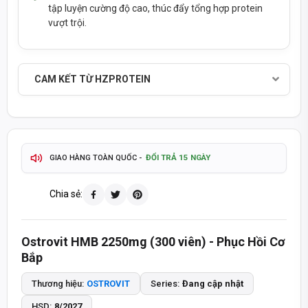
tập luyện cường độ cao, thúc đẩy tổng hợp protein
vượt trội.
SẢN PHẨM CHÍNH HÃNG - THANH TOÁN KHI NHẬN HÀNG
CAM KẾT TỪ HZPROTEIN
TỰ ĐỘNG & CHÍNH XÁC
THÔNG TIN SẢN PHẨM CẬP NHẬT
2-4 GIỜ
GIAO HÀNG HOẢ TỐC TP.HCM
ĐỔI TRẢ 15 NGÀY
GIAO HÀNG TOÀN QUỐC -
TÍCH ĐIỂM MUA HÀNG - QUÀ TẶNG HẤP DẪN
Chia sẻ:
093 447 4242
TƯ VẤN ĐẶT HÀNG QUA HOTLINE
Ostrovit HMB 2250mg (300 viên) - Phục Hồi Cơ
8:30 - 20:30
8:30 - 14:00
MỞ CỬA T2-T7:
CHỦ NHẬT:
Bắp
SẢN PHẨM CHÍNH HÃNG - THANH TOÁN KHI NHẬN HÀNG
Thương hiệu:
OSTROVIT
Series:
Đang cập nhật
HSD:
8/2027