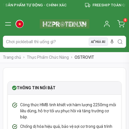
 SẢN PHẨM TỰ ĐỘNG - CHÍNH XÁC
FREESHIP TOÀN QUỐC
0
Hỏi AI
AI
Trang chủ
Thực Phẩm Chức Năng
OSTROVIT
SOLDOUT
-43%
THÔNG TIN NỔI BẬT
Công thức HMB tinh khiết với hàm lượng 2250mg mỗi
liều dùng, hỗ trợ tối ưu phục hồi và tăng trưởng cơ
bắp.
Chống dị hóa hiệu quả, bảo vệ sợi cơ trong quá trình