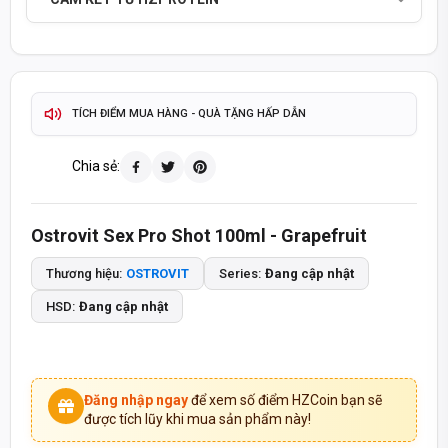
2-4 GIỜ
GIAO HÀNG HOẢ TỐC TP.HCM
ĐỔI TRẢ 15 NGÀY
GIAO HÀNG TOÀN QUỐC -
TÍCH ĐIỂM MUA HÀNG - QUÀ TẶNG HẤP DẪN
093 447 4242
TƯ VẤN ĐẶT HÀNG QUA HOTLINE
Chia sẻ:
8:30 - 20:30
8:30 - 14:00
MỞ CỬA T2-T7:
CHỦ NHẬT:
Ostrovit Sex Pro Shot 100ml - Grapefruit
SẢN PHẨM CHÍNH HÃNG - THANH TOÁN KHI NHẬN HÀNG
Thương hiệu:
OSTROVIT
Series:
Đang cập nhật
HSD:
Đang cập nhật
Đăng nhập ngay
để xem số điểm HZCoin bạn sẽ
được tích lũy khi mua sản phẩm này!