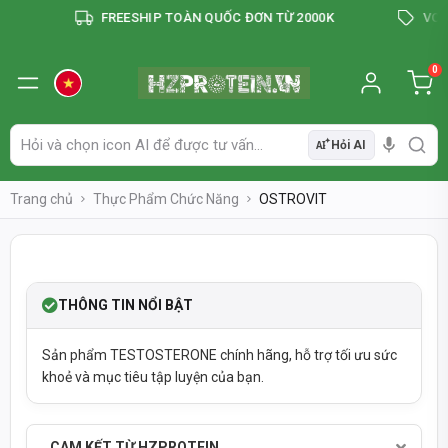
FREESHIP TOÀN QUỐC ĐƠN TỪ 2000K
VOUCH
0
Hỏi AI
AI
Trang chủ
Thực Phẩm Chức Năng
OSTROVIT
SOLDOUT
-33%
THÔNG TIN NỔI BẬT
Sản phẩm TESTOSTERONE chính hãng, hỗ trợ tối ưu sức
khoẻ và mục tiêu tập luyện của bạn.
SẢN PHẨM CHÍNH HÃNG - THANH TOÁN KHI NHẬN HÀNG
TỰ ĐỘNG & CHÍNH XÁC
THÔNG TIN SẢN PHẨM CẬP NHẬT
CAM KẾT TỪ HZPROTEIN