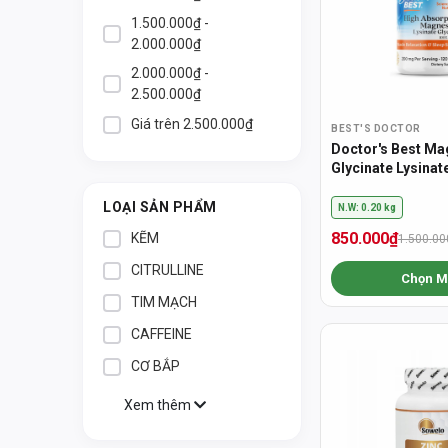
1.500.000₫ -
2.000.000₫
2.000.000₫ -
2.500.000₫
Giá trên 2.500.000₫
BEST'S DOCTOR
Doctor's Best M
Glycinate Lysina
Hấp Thu Cao, Hỗ 
Kinh, Ngủ Ngon &
LOẠI SẢN PHẨM
N.W: 0.20 kg
Rút
850.000₫
KẼM
1.500.00
CITRULLINE
Chọn M
TIM MẠCH
CAFFEINE
CƠ BẮP
Xem thêm