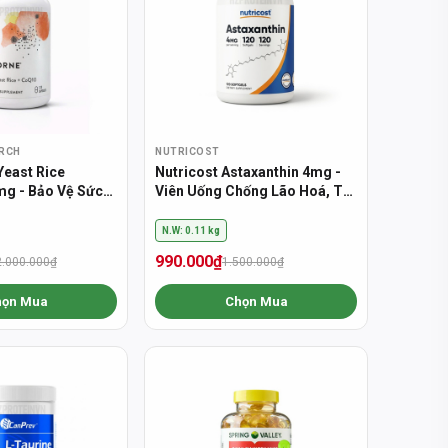
RCH
NUTRICOST
Yeast Rice
Nutricost Astaxanthin 4mg -
g - Bảo Vệ Sức
Viên Uống Chống Lão Hoá, Trẻ
ạch
Hoá Cơ Thể (120 Viên)
N.W: 0.11 kg
990.000₫
2.000.000₫
1.500.000₫
họn Mua
Chọn Mua