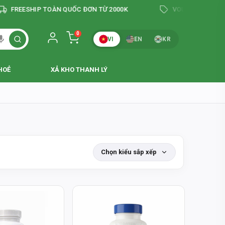
REESHIP TOÀN QUỐC ĐƠN TỪ 2000K
VOUCHER GIẢM TỚI 2
0
VI
EN
KR
HOẺ
XẢ KHO THANH LÝ
Chọn kiểu sắp xếp