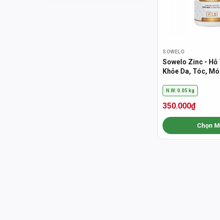
SOWELO
Sowelo Zinc - Hỗ
Khỏe Da, Tóc, Mó
Cường Miễn Dịch 
N.W: 0.05 kg
350.000₫
Chọn M