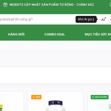
WEBSITE CẬP NHẬT SẢN PHẨM TỰ ĐỘNG - CHÍNH XÁC
F
AI
Nhờ AI gợi ý
HÀNG MỚI
COMBO DEAL
MỤC TIÊU SỨC K
NEW
RESTOCKED