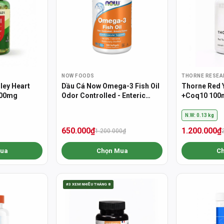
NOW FOODS
THORNE RESEA
ley Heart
Dầu Cá Now Omega-3 Fish Oil
Thorne Red 
1000mg
Odor Controlled - Enteric
+Coq10 100m
Coated (180EPA/120DHA)
Khỏe Tim M
N.W: 0.13 kg
650.000₫
1.200.000₫
1.200.000₫
ua
Chọn Mua
C
#3 XEM NHIỀU THÁNG 8