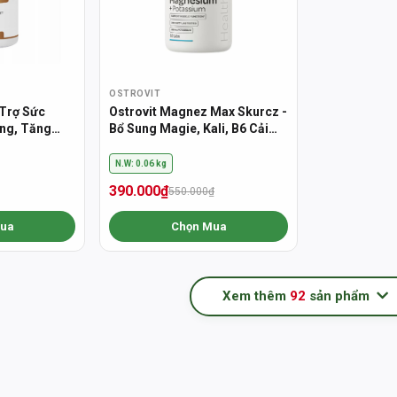
OSTROVIT
 Trợ Sức
Ostrovit Magnez Max Skurcz -
ng, Tăng
Bổ Sung Magie, Kali, B6 Cải
(200 Viên)
Thiện Hệ Thần Kinh (60 Viên)
N.W: 0.06 kg
390.000₫
550.000₫
ua
Chọn Mua
Xem thêm
92
sản phẩm