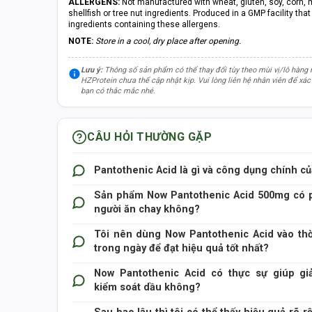
ALLERGENS:
Not manufactured with wheat, gluten, soy, corn, mi
shellfish or tree nut ingredients. Produced in a GMP facility th
ingredients containing these allergens.
NOTE:
Store in a cool, dry place after opening.
Lưu ý:
Thông số sản phẩm có thể thay đổi tùy theo mùi vị/lô hàng
HZProtein chưa thể cập nhật kịp. Vui lòng liên hệ nhân viên để xác 
bạn có thắc mắc nhé.
CÂU HỎI THƯỜNG GẶP
Pantothenic Acid là gì và công dụng chính c
Sản phẩm Now Pantothenic Acid 500mg có p
người ăn chay không?
Now Pantothenic Acid 500mg
Tôi nên dùng Now Pantothenic Acid vào th
trong ngày để đạt hiệu quả tốt nhất?
Now Pantothenic Acid 5
Now Pantothenic Acid có thực sự giúp g
kiểm soát dầu không?