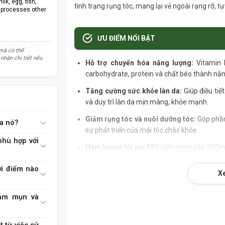
lk, egg, fish,
tình trạng rụng tóc, mang lại vẻ ngoài rạng rỡ, tự 
at processes other
ƯU ĐIỂM NỔI BẬT
 mà có thể
nhận chi tiết nếu
Hỗ trợ chuyển hóa năng lượng:
Vitamin B
carbohydrate, protein và chất béo thành năn
Tăng cường sức khỏe làn da:
Giúp điều tiế
và duy trì làn da mịn màng, khỏe mạnh.
Giảm rụng tóc và nuôi dưỡng tóc:
Góp phần
ủa nó?
sự phát triển của mái tóc chắc khỏe.
hù hợp với
Hàm lượng tối ưu:
Mỗi viên cung cấp 500mg
công dụng tối đa.
ời điểm nào
X
Thương hiệu uy tín hàng đầu:
Now Foods l
được tin cậy trên toàn cầu.
00mg
iảm mụn và
Đạt nhiều chứng nhận chất lượng:
Sản xuấ
GMO), phù hợp cho người ăn chay (Vegan/Veg