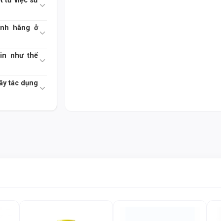
t từ việc sử
THÀNH PHẦN DINH DƯỠNG
ính hãng ở
Bảng thành phần dinh dưỡng chi tiết:
in như thế
Hàm lượng (m
Thành phần
Serving - 1 viên)
ây tác dụng
Pantothenic Acid
500 mg
(Vitamin B5)
Hypromellose
*
(cellulose capsule)
Stearic Acid
*
(vegetable source)
* Các thành phần phụ trợ với hàm lượng không đ