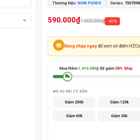
Thương hiệu:
NOW FOODS
Series:
733739
590.000₫
1.000.000₫
-41%
Đăng nhập ngay
để xem số điểm HZCoi
Mua thêm
1.410.000₫
để giảm
50% Ship
.
MÃ ƯU ĐÃI CÓ SẴN:
Giảm 200k
Giảm 120k
Giảm 60k
Giảm 30k