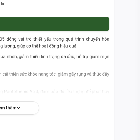
tin.
5 đóng vai trò thiết yếu trong quá trình chuyển hóa
g lượng, giúp cơ thể hoạt động hiệu quả.
t bã nhờn, giảm thiểu tình trạng da dầu, hỗ trợ giảm mụn
 cải thiện sức khỏe nang tóc, giảm gãy rụng và thúc đẩy
 Pantothenic Acid, đảm bảo đủ liều lượng để phát huy
em thêm
à nhà sản xuất thực phẩm bổ sung danh tiếng từ Mỹ,
t tại cơ sở đạt chuẩn GMP, không biến đổi gen (Non-
etarian) với vỏ nang thực vật và chứng nhận Kosher.