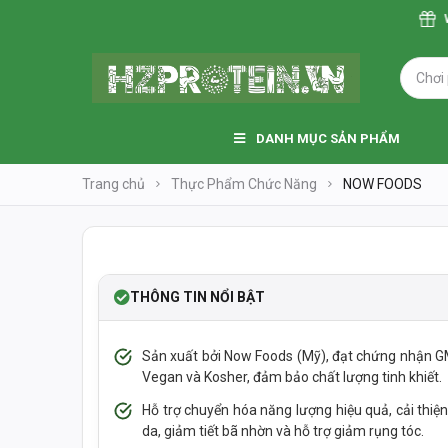
WEBSIT
DANH MỤC SẢN PHẨM
Trang chủ
Thực Phẩm Chức Năng
NOW FOODS
-41%
NEW
THÔNG TIN NỔI BẬT
Sản xuất bởi Now Foods (Mỹ), đạt chứng nhận 
Vegan và Kosher, đảm bảo chất lượng tinh khiết.
Hỗ trợ chuyển hóa năng lượng hiệu quả, cải thiệ
da, giảm tiết bã nhờn và hỗ trợ giảm rụng tóc.