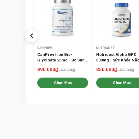
CANPREV
NUTRICOST
CanPrev Iron Bis-
Nutricost Alpha GPC
Glycinate 25mg - Bổ Sung
600mg - Sức Khỏe Não
Sắt Cho Phụ Nữ (90 Viên)
Cải Thiện Trí Nhớ (60
890.000₫
850.000₫
1.600.000₫
1.500.000₫
Viên)
Chọn Mua
Chọn Mua
Bản tin