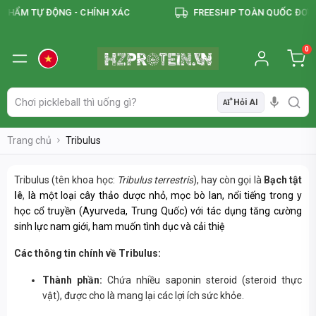
PHẨM TỰ ĐỘNG - CHÍNH XÁC
FREESHIP TOÀN QUỐC ĐƠN 
0
Hỏi AI
AI
Trang chủ
Tribulus
Tribulus (tên khoa học:
Tribulus terrestris
), hay còn gọi là
Bạch tật
lê
,
là một loại cây thảo dược nhỏ, mọc bò lan, nổi tiếng trong y
học cổ truyền (Ayurveda, Trung Quốc) với tác dụng tăng cường
sinh lực nam giới, ham muốn tình dục và cải thiệ
Các thông tin chính về Tribulus:
Thành phần:
Chứa nhiều saponin steroid (steroid thực
vật), được cho là mang lại các lợi ích sức khỏe.