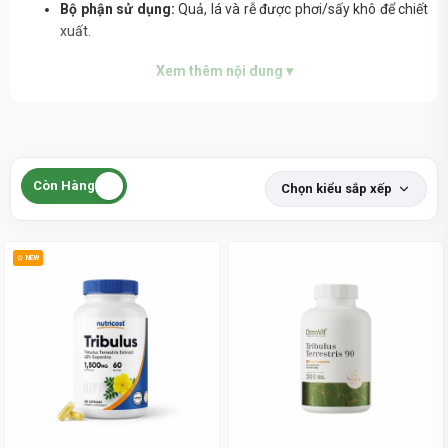
Bộ phận sử dụng:
Quả, lá và rễ được phơi/sấy khô để chiết
xuất.
Tác dụng chính:
Xem thêm nội dung ▾
Sức khỏe tổng thể:
Hỗ trợ giảm viêm, hạ
cholesterol, và có tác dụng lợi tiểu.
Thể thao:
Thường có trong các sản phẩm bổ sung
với lời quảng cáo tăng cơ và tăng testosterone, dù
bằng chứng khoa học về việc tăng testosterone còn
hạn chế.
Còn Hàng
Chọn kiểu sắp xếp
Tăng cường sinh lý:
Được cho là giúp cải thiện rối
loạn cương dương, tăng ham muốn tình dục ở cả
nam và nữ.
NEW