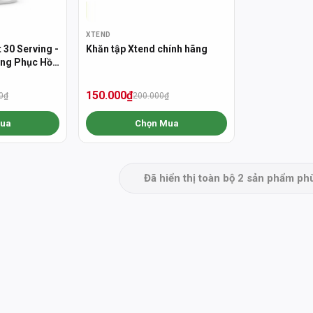
XTEND
 30 Serving -
Khăn tập Xtend chính hãng
ng Phục Hồi
150.000₫
0₫
200.000₫
ua
Chọn Mua
Đã hiển thị toàn bộ 2 sản phẩm ph