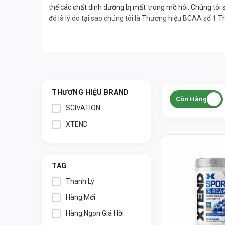
thế các chất dinh dưỡng bị mất trong mồ hôi. Chúng tôi
đó là lý do tại sao chúng tôi là Thương hiệu BCAA số 1 Th
BCAAs, hoặc axit amin chuỗi nhánh, đã được chứng min
sản phẩm XTEND đều được cung cấp bởi sự kết hợp tiên t
phục hồi không giống như bất kỳ sản phẩm nào khác trên
XTEND BCAA là tốt nhất vì một lý do: nó ngon, không có
tin dùng.
THƯƠNG HIỆU BRAND
Còn Hàng
SCIVATION
Mua sản phẩm hãng SCIVATION XTEND chính
XTEND
TAG
Thanh Lý
Hàng Mới
Hàng Ngon Giá Hời