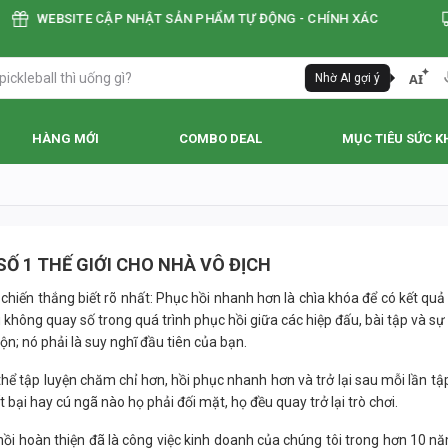
WEBSITE CẬP NHẬT SẢN PHẨM TỰ ĐỘNG - CHÍNH XÁC
AI
Nhờ AI gợi ý
HÀNG MỚI
COMBO DEAL
MỤC TIÊU SỨC K
SỐ 1 THẾ GIỚI CHO NHÀ VÔ ĐỊCH
hiến thắng biết rõ nhất: Phục hồi nhanh hơn là chìa khóa để có kết quả 
 không quay số trong quá trình phục hồi giữa các hiệp đấu, bài tập và sự 
n; nó phải là suy nghĩ đầu tiên của bạn.
 thể tập luyện chăm chỉ hơn, hồi phục nhanh hơn và trở lại sau mỗi lần
 bại hay cú ngã nào họ phải đối mặt, họ đều quay trở lại trò chơi.
ục hồi hoàn thiện đã là công việc kinh doanh của chúng tôi trong hơn 10