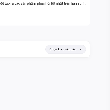
ể tạo ra các sản phẩm phục hồi tốt nhất trên hành tinh,
 thành phần quan trọng trong mọi công thức XTEND. Mỗi
iải hydrat hóa để giúp bạn tiếp nhiên liệu, sửa chữa và
h, vận động viên cử tạ và các nhà vô địch trên toàn cầu
Chọn kiểu sắp xếp