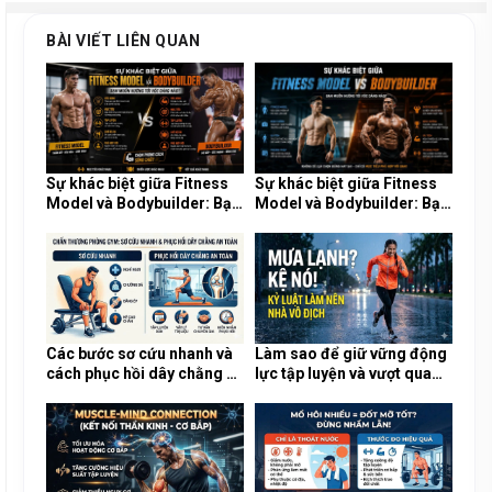
BÀI VIẾT LIÊN QUAN
Sự khác biệt giữa Fitness
Sự khác biệt giữa Fitness
Model và Bodybuilder: Bạn
Model và Bodybuilder: Bạn
muốn hướng tới vóc dáng
muốn hướng tới vóc dáng
nào?
nào?
Các bước sơ cứu nhanh và
Làm sao để giữ vững động
cách phục hồi dây chằng an
lực tập luyện và vượt qua
toàn khi chấn thương tại
sự lười biếng trong những
phòng Gym
ngày mưa lạnh?