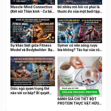
Muscle-Mind Connection
Đổ nhiều mồ hôi có phải là
(Kết nối Thần kinh - Cơ bắp)
thước đo của một buổi tập
là gì và tại sao nó cực kỳ
Gym hiệu quả và đốt nhiều
quan trọng?
mỡ?
Sự khác biệt giữa Fitness
Gymer có nên uống rượu
Model và Bodybuilder: Bạn
bia không? Tác hại của cồn
muốn hướng tới vóc dáng
đối với quá trình tổng hợp
nào?
Protein
Giấc ngủ quan trọng thế
nào với cơ bắp? Bí quyết
ngủ 8 tiếng sâu giấc cho
ĐÁNH GIÁ CHI TIẾT BỘT
Gymer
PROTEIN THỰC VẬT HỮU
CƠ ORGAIN ORGANIC