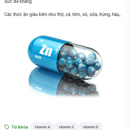
sức đề kháng.
Các thức ăn giàu kẽm như thịt, cá, tôm, sò, sữa, trứng, hàu,..
Từ khóa:
vitamin A
vitamin C
vitamin D