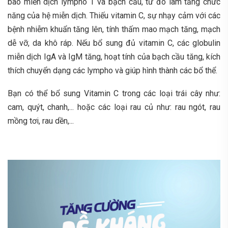
bào miễn dịch lympho T và bạch cầu, từ đó làm tăng chức
năng của hệ miễn dịch. Thiếu
vitamin C
, sự nhạy cảm với các
bệnh nhiễm khuẩn tăng lên, tính thấm mao mạch tăng, mạch
dễ vỡ, da khô ráp. Nếu bổ sung đủ
vitamin C
, các globulin
miễn dịch IgA và IgM tăng, hoạt tính của bạch cầu tăng, kích
thích chuyển dạng các lympho và giúp hình thành các bổ thể.
Bạn có thể bổ sung
Vitamin C
trong các loại trái cây như:
cam, quýt, chanh,... hoặc các loại rau củ như: rau ngót, rau
mồng tơi, rau dền,...