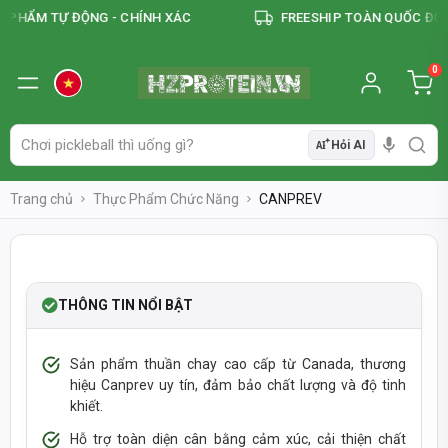
HẨM TỰ ĐỘNG - CHÍNH XÁC
FREESHIP TOÀN QUỐC ĐƠN T
0
Hỏi AI
AI
Trang chủ
Thực Phẩm Chức Năng
CANPREV
LOWSTOCK
THÔNG TIN NỔI BẬT
Sản phẩm thuần chay cao cấp từ Canada, thương
hiệu Canprev uy tín, đảm bảo chất lượng và độ tinh
khiết.
Hỗ trợ toàn diện cân bằng cảm xúc, cải thiện chất