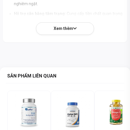
nghiêm ngặt.
Hỗ trợ cân bằng tâm trạng:
Cung cấp tiền chất quan trọng
để tổng hợp serotonin, giúp ổn định cảm xúc, giảm lo âu và
cải thiện tinh thần tích cực.
Xem thêm
Cải thiện giấc ngủ tự nhiên:
Thúc đẩy giấc ngủ sâu hơn, dễ
vào giấc hơn mà không gây cảm giác mệt mỏi hay lờ đờ vào
sáng hôm sau.
Giảm căng thẳng & mệt mỏi:
Giúp cơ thể và tinh thần thư
giãn, chống lại tác động của stress, mang lại sự bình yên và
năng lượng.
SẢN PHẨM LIÊN QUAN
Dạng viên nang thuần chay:
Phù hợp cho người ăn chay,
viên nang dễ nuốt, không chứa các thành phần biến đổi gen
hay chất phụ gia không cần thiết.
Liều lượng tối ưu:
Mỗi viên chứa 100mg 5-HTP tinh khiết,
hỗ trợ hiệu quả với liều dùng khuyến nghị, dễ dàng tích hợp
vào thói quen hàng ngày.