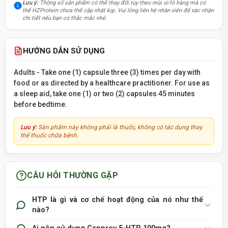
Lưu ý:
Thông số sản phẩm có thể thay đổi tùy theo mùi vị/lô hàng mà có
thể HZProtein chưa thể cập nhật kịp. Vui lòng liên hệ nhân viên để xác nhận
chi tiết nếu bạn có thắc mắc nhé.
HƯỚNG DẪN SỬ DỤNG
Adults - Take one (1) capsule three (3) times per day with
food or as directed by a healthcare practitioner. For use as
a sleep aid, take one (1) or two (2) capsules 45 minutes
before bedtime.
Lưu ý:
Sản phẩm này không phải là thuốc, không có tác dụng thay
thế thuốc chữa bệnh.
CÂU HỎI THƯỜNG GẶP
HTP là gì và cơ chế hoạt động của nó như thế
nào?