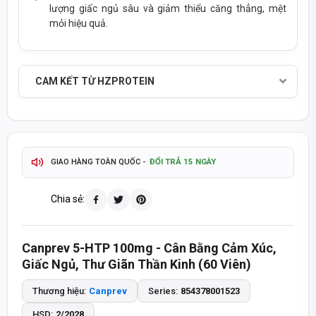
lượng giấc ngủ sâu và giảm thiểu căng thẳng, mệt
mỏi hiệu quả.
SẢN PHẨM CHÍNH HÃNG - THANH TOÁN KHI NHẬN HÀNG
CAM KẾT TỪ HZPROTEIN
TỰ ĐỘNG & CHÍNH XÁC
THÔNG TIN SẢN PHẨM CẬP NHẬT
2-4 GIỜ
GIAO HÀNG HOẢ TỐC TP.HCM
ĐỔI TRẢ 15 NGÀY
GIAO HÀNG TOÀN QUỐC -
TÍCH ĐIỂM MUA HÀNG - QUÀ TẶNG HẤP DẪN
Chia sẻ:
093 447 4242
TƯ VẤN ĐẶT HÀNG QUA HOTLINE
Canprev 5-HTP 100mg - Cân Bằng Cảm Xúc,
8:30 - 20:30
8:30 - 14:00
MỞ CỬA T2-T7:
CHỦ NHẬT:
Giấc Ngủ, Thư Giãn Thần Kinh (60 Viên)
SẢN PHẨM CHÍNH HÃNG - THANH TOÁN KHI NHẬN HÀNG
Thương hiệu:
Canprev
Series:
854378001523
HSD:
2/2028