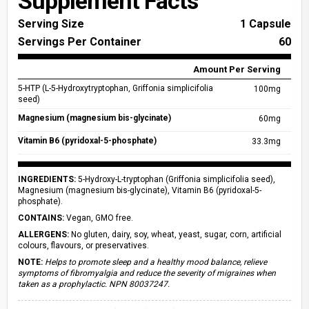
Supplement Facts
Serving Size
1 Capsule
Servings Per Container
60
Amount Per Serving
5-HTP (L-5-Hydroxytryptophan, Griffonia simplicifolia
100mg
seed)
Magnesium (magnesium bis-glycinate)
60mg
Vitamin B6 (pyridoxal-5-phosphate)
33.3mg
INGREDIENTS:
5-Hydroxy-L-tryptophan (Griffonia simplicifolia seed),
Magnesium (magnesium bis-glycinate), Vitamin B6 (pyridoxal-5-
phosphate).
CONTAINS:
Vegan, GMO free.
ALLERGENS:
No gluten, dairy, soy, wheat, yeast, sugar, corn, artificial
colours, flavours, or preservatives.
NOTE:
Helps to promote sleep and a healthy mood balance, relieve
symptoms of fibromyalgia and reduce the severity of migraines when
taken as a prophylactic. NPN 80037247.