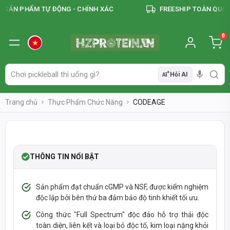
ẢN PHẨM TỰ ĐỘNG - CHÍNH XÁC
FREESHIP TOÀN QUỐC Đ
0
Hỏi AI
AI
Trang chủ
Thực Phẩm Chức Năng
CODEAGE
LOWSTOCK
-40%
VEGAN
THÔNG TIN NỔI BẬT
Sản phẩm đạt chuẩn cGMP và NSF, được kiểm nghiệm
độc lập bởi bên thứ ba đảm bảo độ tinh khiết tối ưu.
Công thức "Full Spectrum" độc đáo hỗ trợ thải độc
toàn diện, liên kết và loại bỏ độc tố, kim loại nặng khỏi