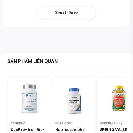
tập trung và tinh thần minh mẫn.
Xem thêm
Sản xuất Đạt chuẩn Quốc tế:
Nhà máy sản xuất tuân thủ
cGMP và đạt chứng nhận NSF, đảm bảo quy trình sản xuất
an toàn, chất lượng cao nhất.
Kiểm định Độc lập:
Mỗi lô sản phẩm đều được kiểm tra bởi
bên thứ ba về độ tinh khiết và thành phần, mang lại sự yên
tâm tuyệt đối cho người dùng.
SẢN PHẨM LIÊN QUAN
Phù hợp với Lối sống Hiện đại:
Lý tưởng cho những ai
thường xuyên tiếp xúc với môi trường ô nhiễm, thực phẩm
chế biến sẵn hoặc muốn tối ưu hóa sức khỏe tổng thể.
THÀNH PHẦN DINH DƯỠNG
Bảng thành phần dinh dưỡng chi tiết:
Codeage Full Spectrum Binder
được bào chế với sự kết hợp
CANPREV
NUTRICOST
SPRING VALLEY
mạnh mẽ của các hoạt chất tự nhiên, được chọn lọc kỹ lưỡng để
CanPrev Iron Bis-
Nutricost Alpha
SPRING VALLEY