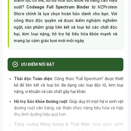
thanh lọc cơ thể, tối ưu hóa sức khỏe và nâng cao hiệu
suất?
Codeage Full Spectrum Binder
từ HZProtein
Store chính là lựa chọn hoàn hảo dành cho bạn. Với
công thức độc quyền và được kiểm nghiệm nghiêm
ngặt, sản phẩm giúp liên kết và loại bỏ các chất độc
hại, kim loại nặng, hỗ trợ hệ tiêu hóa khỏe mạnh và
mang lại cảm giác tươi mới mỗi ngày.
ƯU ĐIỂM NỔI BẬT
Thải độc Toàn diện:
Công thức "Full Spectrum" được thiết
kế để liên kết và loại bỏ đa dạng các loại độc tố, kim loại
nặng, vi khuẩn và các chất gây hại khác.
Hỗ trợ Sức khỏe Đường ruột:
Giúp duy trì một hệ vi sinh vật
đường ruột cân bằng, cải thiện chức năng tiêu hóa và hấp
thu dinh dưỡng hiệu quả hơn.
Tăng cường Năng lượng & Tinh thần:
Giúp giảm gánh
nặng độc tố trên cơ thể, từ đó cải thiện mức năng lượng, sự