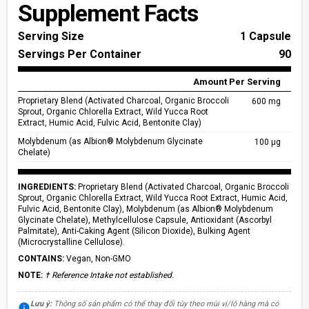
Supplement Facts
Lon ABE Preworkout 330ml
Serving Size
1 Capsule
Vị Cherry
ĐƠN TRÊN 1.5 TRIỆU
Servings Per Container
90
Combo Abe Lon + Shaker
Amount Per Serving
Vị Cam/Shaker 500ml
ĐƠN TRÊN 2 TRIỆU
Proprietary Blend (Activated Charcoal, Organic Broccoli
600 mg
Sprout, Organic Chlorella Extract, Wild Yucca Root
Combo Abe Lon + Shaker
Extract, Humic Acid, Fulvic Acid, Bentonite Clay)
Vị Cherry/Shaker 500ml
ĐƠN TRÊN 2 TRIỆU
Molybdenum (as Albion® Molybdenum Glycinate
100 µg
Chelate)
Combo Dừa Tắc + Shaker
Dừa Tắc/Shaker 500ml
ĐƠN TRÊN 2 TRIỆU
INGREDIENTS:
Proprietary Blend (Activated Charcoal, Organic Broccoli
Sprout, Organic Chlorella Extract, Wild Yucca Root Extract, Humic Acid,
Fulvic Acid, Bentonite Clay), Molybdenum (as Albion® Molybdenum
Glycinate Chelate), Methylcellulose Capsule, Antioxidant (Ascorbyl
Palmitate), Anti-Caking Agent (Silicon Dioxide), Bulking Agent
(Microcrystalline Cellulose).
CONTAINS:
Vegan, Non-GMO
NOTE:
† Reference Intake not established.
Lưu ý:
Thông số sản phẩm có thể thay đổi tùy theo mùi vị/lô hàng mà có