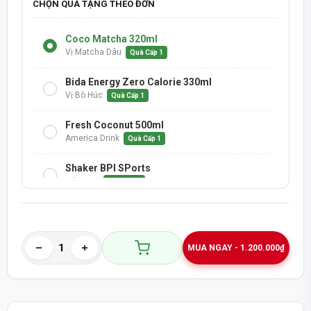
CHỌN QUÀ TẶNG THEO ĐƠN
Coco Matcha 320ml
Vị Matcha Dâu
Quà Cấp 1
Bida Energy Zero Calorie 330ml
Vị Bò Húc
Quà Cấp 1
Fresh Coconut 500ml
America Drink
Quà Cấp 1
Shaker BPI SPorts
Màu Đen
Quà Cấp 1
Nước Trái Cây 1 Lít
H2-Mix Berry
ĐƠN TRÊN 1.5 TRIỆU
MUA NGAY - 1.200.000₫
Nước Trái Cây 1 Lít
H2-Dưa Hấu
ĐƠN TRÊN 1.5 TRIỆU
Lon ABE Preworkout 330ml
Vị Cam
ĐƠN TRÊN 1.5 TRIỆU