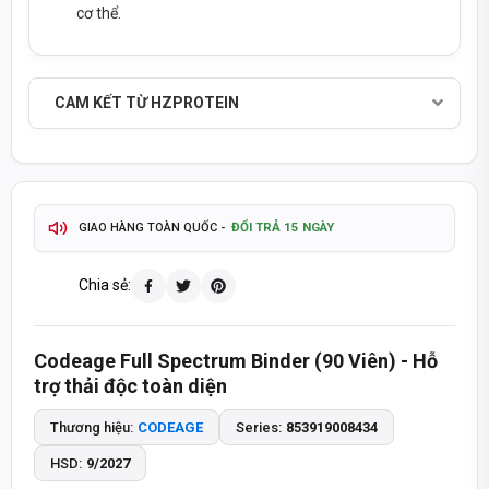
cơ thể.
SẢN PHẨM CHÍNH HÃNG - THANH TOÁN KHI NHẬN HÀNG
CAM KẾT TỪ HZPROTEIN
TỰ ĐỘNG & CHÍNH XÁC
THÔNG TIN SẢN PHẨM CẬP NHẬT
2-4 GIỜ
GIAO HÀNG HOẢ TỐC TP.HCM
ĐỔI TRẢ 15 NGÀY
GIAO HÀNG TOÀN QUỐC -
TÍCH ĐIỂM MUA HÀNG - QUÀ TẶNG HẤP DẪN
Chia sẻ:
093 447 4242
TƯ VẤN ĐẶT HÀNG QUA HOTLINE
Codeage Full Spectrum Binder (90 Viên) - Hỗ
8:30 - 20:30
8:30 - 14:00
MỞ CỬA T2-T7:
CHỦ NHẬT:
trợ thải độc toàn diện
SẢN PHẨM CHÍNH HÃNG - THANH TOÁN KHI NHẬN HÀNG
Thương hiệu:
CODEAGE
Series:
853919008434
HSD:
9/2027