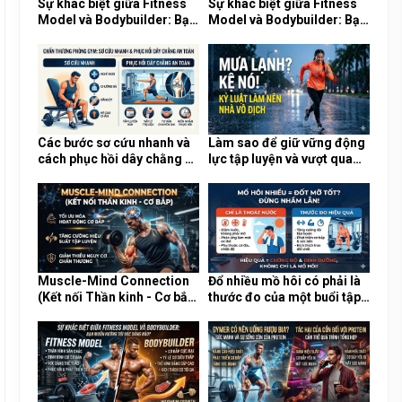
Sự khác biệt giữa Fitness
Sự khác biệt giữa Fitness
Model và Bodybuilder: Bạn
Model và Bodybuilder: Bạn
muốn hướng tới vóc dáng
muốn hướng tới vóc dáng
nào?
nào?
Các bước sơ cứu nhanh và
Làm sao để giữ vững động
cách phục hồi dây chằng an
lực tập luyện và vượt qua
toàn khi chấn thương tại
sự lười biếng trong những
phòng Gym
ngày mưa lạnh?
Muscle-Mind Connection
Đổ nhiều mồ hôi có phải là
(Kết nối Thần kinh - Cơ bắp)
thước đo của một buổi tập
là gì và tại sao nó cực kỳ
Gym hiệu quả và đốt nhiều
quan trọng?
mỡ?