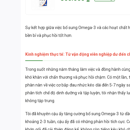
Sự kết hợp giữa việc bổ sung Omega-3 và các hoạt chất h
bền bỉ và phục hồi tốt hơn.
Kinh nghiệm thực tế: Từ vận động viên nghiệp dư đến 
Trong suốt những năm tháng làm việc và đồng hành cùng c
khó khăn với chấn thương và phục hồi chậm. Có một lần, tô
phàn nàn về việc cơ bắp đau nhức kéo dài đến 5-7 ngày sa
phân tích chế độ dinh dưỡng và tập luyện, tôi nhận thấy
không tập trung.
Tôi đã khuyên cậu ấy tăng cường bổ sung Omega-3 từ dầu c
khoảng 2-3 tuần, cậu ấy đã có những phản hồi tích cực. Cơ
khớp gối đã cải thiện đáng kể, không còn tiếng kêu khó 