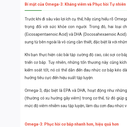
Bí mật của Omega-3: Kháng viêm và Phục hồi Tự nhiên
Trước khi đi sâu vào lợi ích cụ thể, hãy cùng hiểu rõ Ome
trọng đối với sức khỏe con người. Trong đó, hai loại 
(Eicosapentaenoic Acid) và DHA (Docosahexaenoic Acid). 
sung từ bên ngoài là vô cùng cần thiết, đặc biệt là với n
Khi bạn thực hiện các bài tập cường độ cao, các sợi cơ bắ
triển cơ bắp. Tuy nhiên, những tổn thương này cũng kíc
kiểm soát tốt, nó có thể dẫn đến đau nhức cơ bắp kéo d
hưởng tiêu cực đến hiệu suất tập luyện.
Omega-3, đặc biệt là EPA và DHA, hoạt động như những
(thường có xu hướng gây viêm) trong cơ thể, từ đó giúp
mức độ viêm nhiễm sau tập luyện, làm dịu cơn đau nhức v
Omega-3: Phục hồi cơ bắp nhanh hơn, hiệu quả hơn