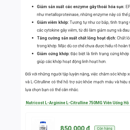
Giảm sản xuất các enzyme gây thoái hóa sụn:
EP
như metalloproteinase, những enzyme này có thể 
Giảm viêm khớp:
Tương tự như cơ bắp, tình trạng
các cytokine gây viêm, từ đó làm giảm sưng và đau
Tăng cường sản xuất chất lỏng hoạt dịch:
Chất lỏ
trong khớp. Mặc dù cơ chế chưa được hiểu rõ hoàn 
Giảm cứng khớp:
Đặc biệt là tình trạng cứng khớp
giúp các khớp hoạt động linh hoạt hơn.
Đối với những người tập luyện nặng, việc chăm sóc khớp x
và L-Citrulline có thể hỗ trợ sức khỏe mạch máu và hiệu 
lựa chọn bạn có thể cân nhắc.
Nutricost L-Arginine L-Citrulline 750MG Viên Uống H
850.000 ₫
Còn hàng