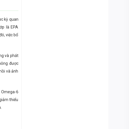
cực kỳ quan
hớp là EPA
ó, việc bổ
ựng và phát
không được
hồi và ảnh
éo Omega-6
giảm thiểu
.