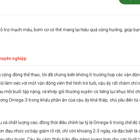
ỗ trợ mạch máu, bơm cơ có thể mang lại hiệu quả cộng hưởng, giúp bạn
chuyên nghiệp
ộng đồng thể thao, tôi đã chứng kiến không ít trường hợp các vận độn
i làm việc với một vận động viên thể hình trẻ tuổi, cậu ấy rất chăm chỉ
u mỗi buổi tập nặng, và khớp gối thường xuyên có tiếng lục khục khó chị
 lượng Omega-3 trong khẩu phần ăn của cậu ấy khá thấp, chủ yếu đến từ
á chất lượng cao, đồng thời điều chỉnh lại tỷ lệ Omega-6 trong chế độ ă
n đau nhức cơ bắp giảm rõ rệt, chỉ còn khoảng 2-3 ngày, và đặc biệt là
chịu như trước. Cậu ấy cảm thấy tràn đầy năng lượng hơn cho các buổi t