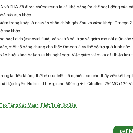
A và DHA đã được chứng minh là có khả năng ức chế hoạt động của 
phá hủy sụn khớp.
 viêm trong khớp là nguyên nhân chính gây đau và cứng khớp. Omega-3
 ở các khớp.
ng hoạt dịch (synovial fluid) có vai trò bôi trơn và giảm ma sát giữa cá
toàn, một số bằng chứng cho thấy Omega-3 có thể hỗ trợ quá trình này.
 vào buổi sáng hoặc sau khi nghỉ ngơi. Việc giảm viêm và cải thiện lưu
ương là điều không thể bỏ qua. Một số nghiên cứu cho thấy việc kết hợp 
suất tập luyện. Nutricost L-Arginine 500mg + L-Citrulline 250MG (120 Vi
ỗ Trợ Tăng Sức Mạnh, Phát Triển Cơ Bắp
ĐẶT 