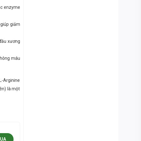
các enzyme
 giúp giảm
c đầu xương
 thông máu
L-Arginine
ên) là một
MUA