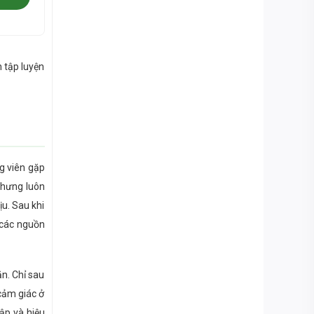
 tập luyện
g viên gặp
 nhưng luôn
u. Sau khi
 các nguồn
n. Chỉ sau
 cảm giác ở
ập và hiệu