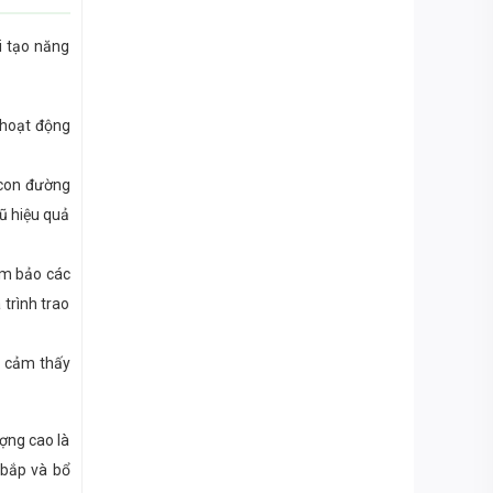
i tạo năng
 hoạt động
 con đường
cũ hiệu quả
ảm bảo các
trình trao
ẽ cảm thấy
ượng cao là
 bắp và bổ