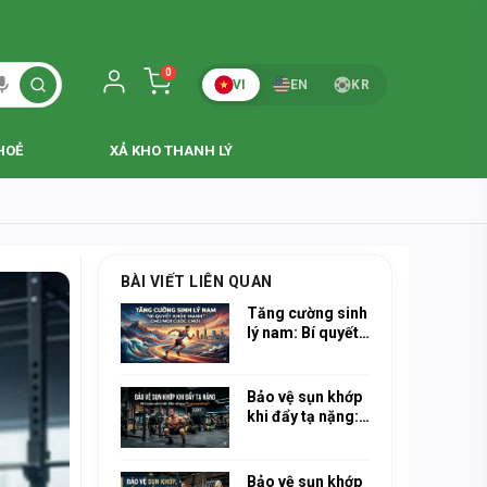
WEBSITE CẬP
0
VI
EN
KR
HOẺ
XẢ KHO THANH LÝ
BÀI VIẾT LIÊN QUAN
Tăng cường sinh
lý nam: Bí quyết
khỏe mạnh cho
mọi cuộc chơi
Bảo vệ sụn khớp
khi đẩy tạ nặng:
Khi nào nên bắt
đầu dùng
Glucosamine?
Bảo vệ sụn khớp