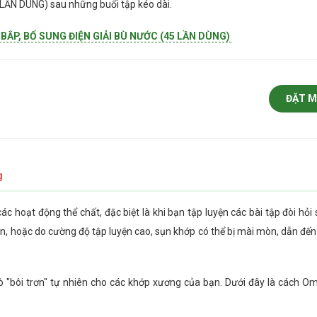
ẦN DÙNG) sau những buổi tập kéo dài.
BẮP, BỔ SUNG ĐIỆN GIẢI BÙ NƯỚC (45 LẦN DÙNG)
ĐẶT 
g
c hoạt động thể chất, đặc biệt là khi bạn tập luyện các bài tập đòi hỏ
ian, hoặc do cường độ tập luyện cao, sụn khớp có thể bị mài mòn, dẫn đến
 "bôi trơn" tự nhiên cho các khớp xương của bạn. Dưới đây là cách O