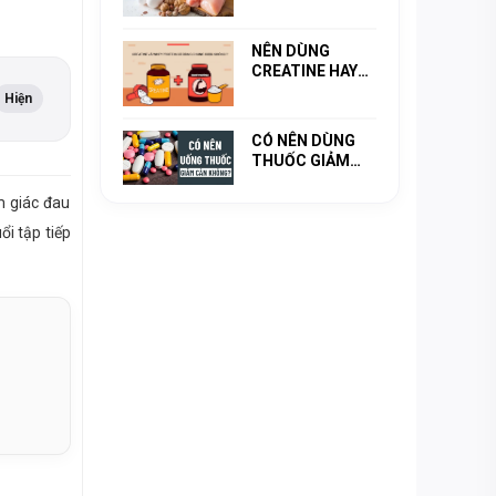
KHÔNG? TẬP
GYM NÊN ĂN
PROTEIN GÌ ĐỂ
NÊN DÙNG
TO CƠ BẮP?
CREATINE HAY
WHEY? 2 LOẠI
Hiện
KHÁC NHAU NHƯ
THẾ NÀO?
CÓ NÊN DÙNG
THUỐC GIẢM
CÂN KHÔNG?
CÙNG
m giác đau
HZPROTEIN TÌM
i tập tiếp
HIỂU NHÉ !