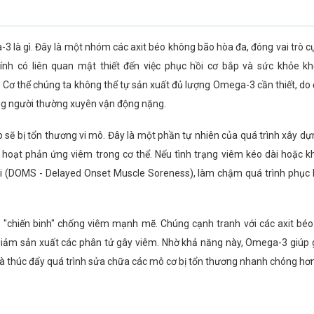
ga-3 là gì. Đây là một nhóm các axit béo không bão hòa đa, đóng vai trò 
chính có liên quan mật thiết đến việc phục hồi cơ bắp và sức khỏe k
Cơ thể chúng ta không thể tự sản xuất đủ lượng Omega-3 cần thiết, do đ
hững người thường xuyên vận động nặng.
p sẽ bị tổn thương vi mô. Đây là một phần tự nhiên của quá trình xây d
h hoạt phản ứng viêm trong cơ thể. Nếu tình trạng viêm kéo dài hoặc 
ài (DOMS - Delayed Onset Muscle Soreness), làm chậm quá trình phục 
 "chiến binh" chống viêm mạnh mẽ. Chúng cạnh tranh với các axit b
 giảm sản xuất các phân tử gây viêm. Nhờ khả năng này, Omega-3 giúp 
à thúc đẩy quá trình sửa chữa các mô cơ bị tổn thương nhanh chóng hơn