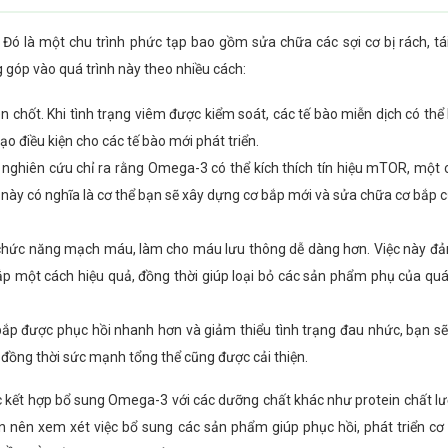
. Đó là một chu trình phức tạp bao gồm sửa chữa các sợi cơ bị rách, tá
g góp vào quá trình này theo nhiều cách:
n chốt. Khi tình trạng viêm được kiểm soát, các tế bào miễn dịch có thể
o điều kiện cho các tế bào mới phát triển.
nghiên cứu chỉ ra rằng Omega-3 có thể kích thích tín hiệu mTOR, một
u này có nghĩa là cơ thể bạn sẽ xây dựng cơ bắp mới và sửa chữa cơ bắp 
chức năng mạch máu, làm cho máu lưu thông dễ dàng hơn. Việc này đ
p một cách hiệu quả, đồng thời giúp loại bỏ các sản phẩm phụ của quá 
bắp được phục hồi nhanh hơn và giảm thiểu tình trạng đau nhức, bạn s
 đồng thời sức mạnh tổng thể cũng được cải thiện.
việc kết hợp bổ sung Omega-3 với các dưỡng chất khác như protein chất l
n nên xem xét việc bổ sung các sản phẩm giúp phục hồi, phát triển cơ