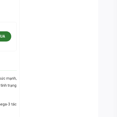
MUA
i sức mạnh,
 tình trạng
mega-3 tác