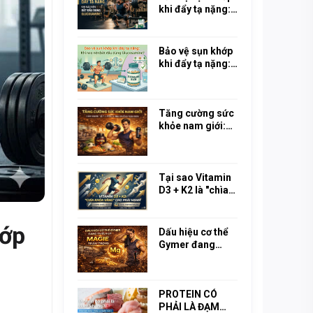
khi đẩy tạ nặng:
Khi nào nên bắt
đầu dùng
Glucosamine?
Bảo vệ sụn khớp
khi đẩy tạ nặng:
Khi nào nên bắt
đầu dùng
Glucosamine?
Tăng cường sức
khỏe nam giới:
Cẩm nang tập
luyện & dinh
dưỡng toàn diện
Tại sao Vitamin
D3 + K2 là "chìa
khóa vàng" để
xương chắc khỏe
hớp
và tăng
Dấu hiệu cơ thể
Testosterone
Gymer đang
nam giới?
thiếu hụt Magie
trầm trọng
PROTEIN CÓ
PHẢI LÀ ĐẠM