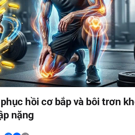
phục hồi cơ bắp và bôi trơn k
ập nặng