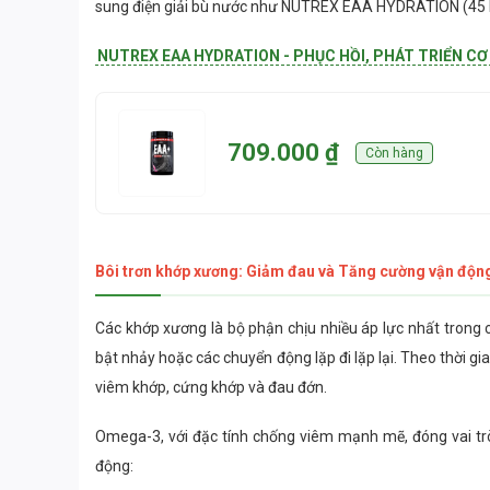
sung điện giải bù nước như NUTREX EAA HYDRATION (45 L
NUTREX EAA HYDRATION - PHỤC HỒI, PHÁT TRIỂN CƠ 
709.000 ₫
Còn hàng
Bôi trơn khớp xương: Giảm đau và Tăng cường vận độn
Các khớp xương là bộ phận chịu nhiều áp lực nhất trong cá
bật nhảy hoặc các chuyển động lặp đi lặp lại. Theo thời g
viêm khớp, cứng khớp và đau đớn.
Omega-3, với đặc tính chống viêm mạnh mẽ, đóng vai trò
động: