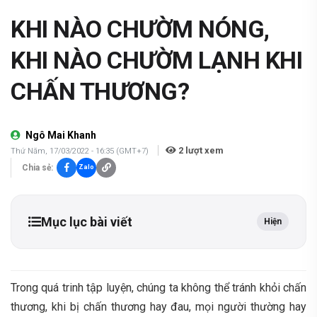
KHI NÀO CHƯỜM NÓNG,
KHI NÀO CHƯỜM LẠNH KHI
CHẤN THƯƠNG?
Ngô Mai Khanh
2
lượt xem
Thứ Năm, 17/03/2022 - 16:35 (GMT+7)
Chia sẻ:
Zalo
Mục lục bài viết
Hiện
Trong quá trinh tập luyện, chúng ta không thể tránh khỏi chấn
thương, khi bị chấn thương hay đau, mọi người thường hay