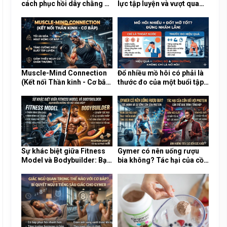
cách phục hồi dây chằng an
lực tập luyện và vượt qua
toàn khi chấn thương tại
sự lười biếng trong những
phòng Gym
ngày mưa lạnh?
Muscle-Mind Connection
Đổ nhiều mồ hôi có phải là
(Kết nối Thần kinh - Cơ bắp)
thước đo của một buổi tập
là gì và tại sao nó cực kỳ
Gym hiệu quả và đốt nhiều
quan trọng?
mỡ?
Sự khác biệt giữa Fitness
Gymer có nên uống rượu
Model và Bodybuilder: Bạn
bia không? Tác hại của cồn
muốn hướng tới vóc dáng
đối với quá trình tổng hợp
nào?
Protein