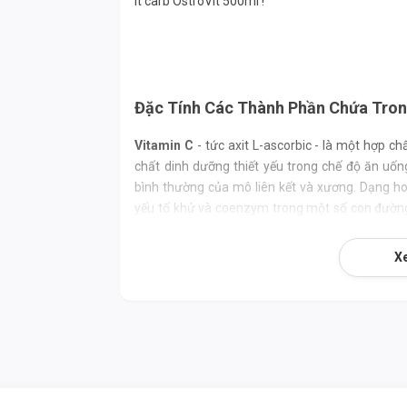
ít carb OstroVit 500ml !
Đặc Tính Các Thành Phần Chứa Tron
Vitamin C
- tức axit L-ascorbic - là một hợp c
chất dinh dưỡng thiết yếu trong chế độ ăn uốn
bình thường của mô liên kết và xương. Dạng ho
yếu tố khử và coenzym trong một số con đường 
là một trong những chất chống oxy hóa chính - 
ta.
X
Vitamin B1
- Thiamine - góp phần duy trì quá 
kinh hoạt động bình thường. Nó giúp duy trì 
thường.
Vitamin B3
- Niacin giống như vitamin B1 góp
giúp duy trì các chức năng tâm lý. Giống như r
phần giảm mệt mỏi.