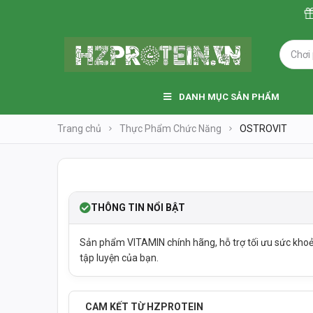
WEB
DANH MỤC SẢN PHẨM
Trang chủ
Thực Phẩm Chức Năng
OSTROVIT
SOLDOUT
THANH LÝ
THÔNG TIN NỔI BẬT
Sản phẩm VITAMIN chính hãng, hỗ trợ tối ưu sức khoẻ
tập luyện của bạn.
CAM KẾT TỪ HZPROTEIN