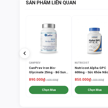
SẢN PHẨM LIÊN QUAN
CANPREV
NUTRICOST
CanPrev Iron Bis-
Nutricost Alpha GPC
Glycinate 25mg - Bổ Sung
600mg - Sức Khỏe Não
Sắt Cho Phụ Nữ (90 Viên)
Cải Thiện Trí Nhớ (60
890.000₫
850.000₫
1.600.000₫
1.500.000₫
Viên)
Chọn Mua
Chọn Mua