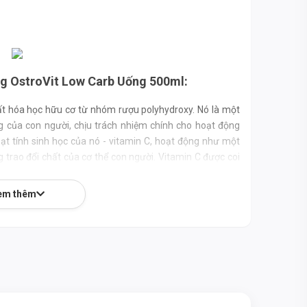
g OstroVit Low Carb Uống 500ml:
hất hóa học hữu cơ từ nhóm rượu polyhydroxy. Nó là một
g của con người, chịu trách nhiệm chính cho hoạt động
ạt tính sinh học của nó - vitamin C, hoạt động như một
trao đổi chất của cơ thể con người. Vitamin C được coi
nó loại bỏ các gốc tự do dư thừa khỏi tế bào của chúng
em thêm
trình chuyển hóa năng lượng thích hợp và giúp hệ thần
các chức năng tâm lý cũng như giúp tim hoạt động bình
 phần duy trì quá trình chuyển hóa năng lượng và cũng
iboflavin - niacin giúp duy trì làn da khỏe mạnh và góp