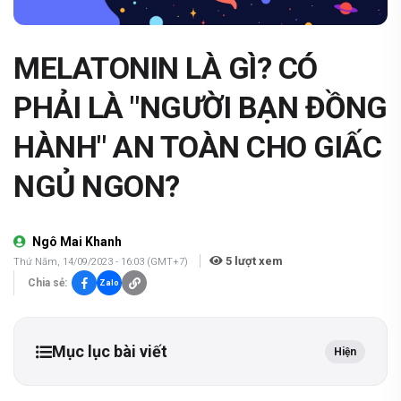
MELATONIN LÀ GÌ? CÓ
PHẢI LÀ "NGƯỜI BẠN ĐỒNG
HÀNH" AN TOÀN CHO GIẤC
NGỦ NGON?
Ngô Mai Khanh
5
lượt xem
Thứ Năm, 14/09/2023 - 16:03 (GMT+7)
Chia sẻ:
Zalo
Mục lục bài viết
Hiện