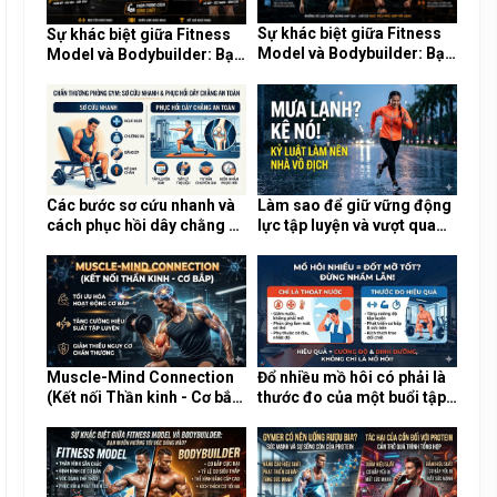
Sự khác biệt giữa Fitness
Sự khác biệt giữa Fitness
Model và Bodybuilder: Bạn
Model và Bodybuilder: Bạn
muốn hướng tới vóc dáng
muốn hướng tới vóc dáng
nào?
nào?
Các bước sơ cứu nhanh và
Làm sao để giữ vững động
cách phục hồi dây chằng an
lực tập luyện và vượt qua
toàn khi chấn thương tại
sự lười biếng trong những
phòng Gym
ngày mưa lạnh?
Muscle-Mind Connection
Đổ nhiều mồ hôi có phải là
(Kết nối Thần kinh - Cơ bắp)
thước đo của một buổi tập
là gì và tại sao nó cực kỳ
Gym hiệu quả và đốt nhiều
quan trọng?
mỡ?