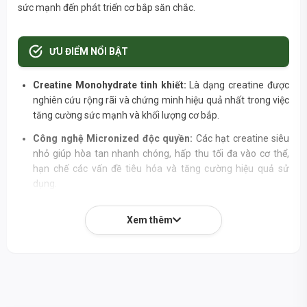
sức mạnh đến phát triển cơ bắp săn chắc.
ƯU ĐIỂM NỔI BẬT
Creatine Monohydrate tinh khiết:
Là dạng creatine được
nghiên cứu rộng rãi và chứng minh hiệu quả nhất trong việc
tăng cường sức mạnh và khối lượng cơ bắp.
Công nghệ Micronized độc quyền:
Các hạt creatine siêu
nhỏ giúp hòa tan nhanh chóng, hấp thu tối đa vào cơ thể,
hạn chế các vấn đề tiêu hóa và tăng cường hiệu quả sử
dụng.
Informed Choice Certified:
Đảm bảo sản phẩm không
Xem thêm
chứa bất kỳ chất cấm nào, an toàn tuyệt đối cho các vận
động viên và người tập luyện chuyên nghiệp.
IGEN™ Certified (Non-GMO):
Cam kết không sử dụng
thành phần biến đổi gen, mang đến nguồn bổ sung sạch và
chất lượng cao.