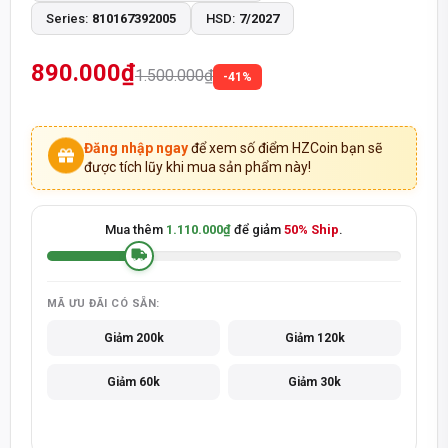
Series:
810167392005
HSD:
7/2027
SẢN PHẨM CHÍNH HÃNG - THANH TOÁN KHI NHẬN HÀNG
890.000₫
1.500.000₫
-41%
Đăng nhập ngay
để xem số điểm HZCoin bạn sẽ
được tích lũy khi mua sản phẩm này!
Mua thêm
1.110.000₫
để giảm
50% Ship
.
MÃ ƯU ĐÃI CÓ SẴN:
Giảm 200k
Giảm 120k
Giảm 60k
Giảm 30k