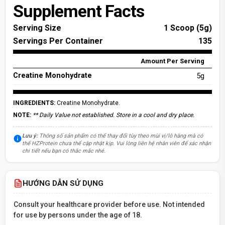
Supplement Facts
Serving Size
1 Scoop (5g)
Servings Per Container
135
Amount Per Serving
Creatine Monohydrate
5g
INGREDIENTS:
Creatine Monohydrate.
NOTE:
** Daily Value not established. Store in a cool and dry place.
Lưu ý:
Thông số sản phẩm có thể thay đổi tùy theo mùi vị/lô hàng mà có
thể HZProtein chưa thể cập nhật kịp. Vui lòng liên hệ nhân viên để xác nhận
chi tiết nếu bạn có thắc mắc nhé.
HƯỚNG DẪN SỬ DỤNG
Consult your healthcare provider before use. Not intended
for use by persons under the age of 18.