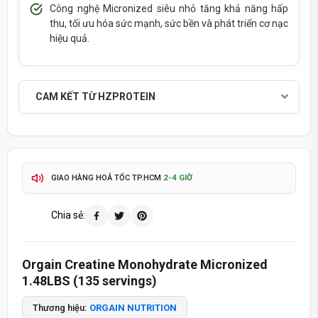
Công nghệ Micronized siêu nhỏ tăng khả năng hấp
thu, tối ưu hóa sức mạnh, sức bền và phát triển cơ nạc
hiệu quả.
CAM KẾT TỪ HZPROTEIN
SẢN PHẨM CHÍNH HÃNG - THANH TOÁN KHI NHẬN HÀNG
TỰ ĐỘNG & CHÍNH XÁC
THÔNG TIN SẢN PHẨM CẬP NHẬT
2-4 GIỜ
GIAO HÀNG HOẢ TỐC TP.HCM
ĐỔI TRẢ 15 NGÀY
GIAO HÀNG TOÀN QUỐC -
Chia sẻ:
TÍCH ĐIỂM MUA HÀNG - QUÀ TẶNG HẤP DẪN
Orgain Creatine Monohydrate Micronized
093 447 4242
TƯ VẤN ĐẶT HÀNG QUA HOTLINE
1.48LBS (135 servings)
8:30 - 20:30
8:30 - 14:00
MỞ CỬA T2-T7:
CHỦ NHẬT:
Thương hiệu:
ORGAIN NUTRITION