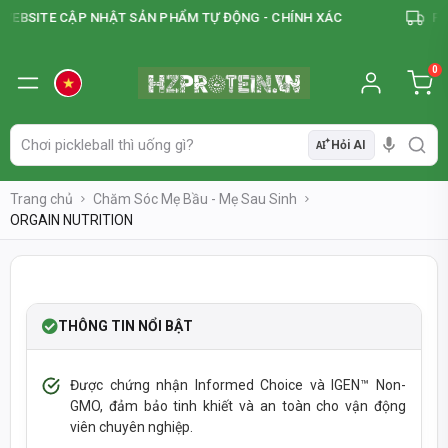
BSITE CẬP NHẬT SẢN PHẨM TỰ ĐỘNG - CHÍNH XÁC
FREE
0
Hỏi AI
AI
Trang chủ
Chăm Sóc Mẹ Bầu - Mẹ Sau Sinh
ORGAIN NUTRITION
❮
❯
-41%
THÔNG TIN NỔI BẬT
Được chứng nhận Informed Choice và IGEN™ Non-
GMO, đảm bảo tinh khiết và an toàn cho vận động
viên chuyên nghiệp.