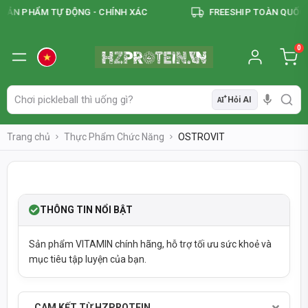
ẢN PHẨM TỰ ĐỘNG - CHÍNH XÁC
FREESHIP TOÀN QUỐC Đ
0
Hỏi AI
AI
Trang chủ
Thực Phẩm Chức Năng
OSTROVIT
SOLDOUT
THÔNG TIN NỔI BẬT
Sản phẩm VITAMIN chính hãng, hỗ trợ tối ưu sức khoẻ và
mục tiêu tập luyện của bạn.
SẢN PHẨM CHÍNH HÃNG - THANH TOÁN KHI NHẬN HÀNG
CAM KẾT TỪ HZPROTEIN