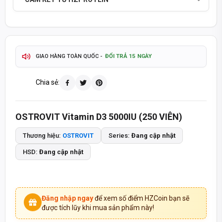
TỰ ĐỘNG & CHÍNH XÁC
THÔNG TIN SẢN PHẨM CẬP NHẬT
2-4 GIỜ
GIAO HÀNG HOẢ TỐC TP.HCM
ĐỔI TRẢ 15 NGÀY
GIAO HÀNG TOÀN QUỐC -
TÍCH ĐIỂM MUA HÀNG - QUÀ TẶNG HẤP DẪN
Chia sẻ:
093 447 4242
TƯ VẤN ĐẶT HÀNG QUA HOTLINE
OSTROVIT Vitamin D3 5000IU (250 VIÊN)
8:30 - 20:30
8:30 - 14:00
MỞ CỬA T2-T7:
CHỦ NHẬT:
Thương hiệu:
OSTROVIT
Series:
Đang cập nhật
SẢN PHẨM CHÍNH HÃNG - THANH TOÁN KHI NHẬN HÀNG
HSD:
Đang cập nhật
Đăng nhập ngay
để xem số điểm HZCoin bạn sẽ
được tích lũy khi mua sản phẩm này!