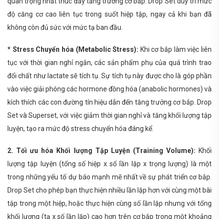
quan trọng nhất thúc đẩy tăng trưởng cơ bắp. Drop Set duy trì mức
độ căng cơ cao liên tục trong suốt hiệp tập, ngay cả khi bạn đã
không còn đủ sức với mức tạ ban đầu.
*
Stress Chuyển hóa (Metabolic Stress):
Khi cơ bắp làm việc liên
tục với thời gian nghỉ ngắn, các sản phẩm phụ của quá trình trao
đổi chất như lactate sẽ tích tụ. Sự tích tụ này được cho là góp phần
vào việc giải phóng các hormone đồng hóa (anabolic hormones) và
kích thích các con đường tín hiệu dẫn đến tăng trưởng cơ bắp. Drop
Set và Superset, với việc giảm thời gian nghỉ và tăng khối lượng tập
luyện, tạo ra mức độ stress chuyển hóa đáng kể.
2. Tối ưu hóa Khối lượng Tập Luyện (Training Volume):
Khối
lượng tập luyện (tổng số hiệp x số lần lặp x trọng lượng) là một
trong những yếu tố dự báo mạnh mẽ nhất về sự phát triển cơ bắp.
Drop Set cho phép bạn thực hiện nhiều lần lặp hơn với cùng một bài
tập trong một hiệp, hoặc thực hiện cùng số lần lặp nhưng với tổng
khối lượng (tạ x số lần lặp) cao hơn trên cơ bắp trong một khoảng