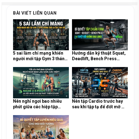
BÀI VIẾT LIÊN QUAN
5 sai lầm chí mạng khiến
Hướng dẫn kỹ thuật Squat,
người mới tập Gym 3 tháng
Deadlift, Bench Press
không thấy cơ bắp thay đổi
chuẩn form, tuyệt đối
không đau lưng
Nên nghỉ ngơi bao nhiêu
Nên tập Cardio trước hay
phút giữa các hiệp tập
sau khi tập tạ để đốt mỡ mà
(Sets) để tối ưu phì đại cơ
không bị mất cơ?
bắp?