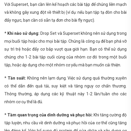
Với Superset, bạn cần lên kế hoạch các bài tập để chúng liền mạch
và không gây xung đột về thiết bị (ví dụ: nếu bạn tập tạ đòn cho bài
đẩy ngực, bạn cần có sẵn tạ đơn cho bài fly ngực).
*
Khi nào sử dụng:
Drop Set và Superset không nên sử dụng trong
mọi buổi tập hoặc cho mọi bài tập. Chúng là công cụ để bạn phá vỡ
sự trì trệ hoặc đẩy cơ bắp vượt qua giới hạn. Bạn có thể sử dụng
chúng cho 1-2 bài tập cuối cùng của nhóm cơ đó trong một buổi
tập, hoặc áp dụng cho một nhóm cơ yếu mà bạn muốn cải thiện.
*
Tần suất:
Không nên lạm dụng. Việc sử dụng quá thường xuyên
có thể dẫn đến quá tải, suy kiệt và tăng nguy cơ chấn thương.
Thông thường, áp dụng các kỹ thuật này 1-2 lần/tuần cho các
nhóm cơ cụ thể là đủ.
*
Tầm quan trọng của dinh dưỡng và phục hồi:
Khi tăng cường độ
tập luyện, nhu cầu về dinh dưỡng và phục hồi của cơ thể cũng tăng
lên đáng kể. Việc bổ sung đủ protein để sửa chữa và xây dựng cơ