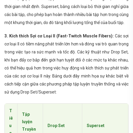
thời gian nhất định. Superset, bằng cách loại bỏ thời gian nghỉ giữa
các bài tập, cho phép bạn hoàn thành nhiều bài tập hơn trong cùng
một khung thời gian, do đó tăng khối lượng tổng thể của buổi tập.
3. Kích thích Sợi cơ Loại II (Fast-Twitch Muscle Fibers):
Các sợi
cơ loại II có tiềm năng phát triển lớn hơn và đóng vai trò quan trọng
trong việc tạo ra sức mạnh và tốc độ. Các kỹ thuật như Drop Set,
khi bạn đẩy cơ bắp đến giới hạn tuyệt đối ở các mức tạ khác nhau,
có thể hiệu quả hơn trong việc huy động và kích thích sự phát triển
của các sợi cơ loại II này. Bảng dưới đây minh họa sự khác biệt về
cách tiếp cận giữa các phương pháp tập luyện truyền thống và việc
sử dụng Drop Set/Superset:
T
Tập
iê
luyện
u
Drop Set
Superset
Truyền
c