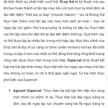
đó kích thích sự phát triển vượt trội.
Drop Set
là kỹ thuật mà sau
khi bạn hoàn thành số lần lặp mục tiêu với một mức tạ nhất định và
đạt đến điểm "thất bại cơ bắp" (muscle failure) – tức là không thể
thực hiện thêm một lần lặp nào nữa một cách an toàn – bạn sẽ
ngay lập tức giảm nhẹ trọng lượng tạ xuống và tiếp tục thực hiện
các lần lặp nữa cho đến khi lại đạt đến điểm thất bại. Quá trình này
có thể được lặp lại nhiều lần trong một hiệp tập. Mục tiêu chính của
Drop Set là duy trì sự căng cơ (time under tension) và trao đổi chất
trong cơ bắp ở mức cao nhất có thể, đồng thời tăng tổng khối lượng
công việc được thực hiện trong một hiệp.
Superset
là kỹ thuật kết
hợp hai bài tập khác nhau, thực hiện liên tục ngay sau nhau mà hầu
như không có hoặc có rất ít thời gian nghỉ ngơi. Có hai hình thức
phổ biến của Superset:
Agonist Superset:
Thực hiện hai bài tập liên tiếp cho cùng
một nhóm cơ chính. Ví dụ: Thực hiện bài đẩy ngực bằng tạ
đòn, sau đó ngay lập tức chuyển sang bài fly ngực bằng tạ