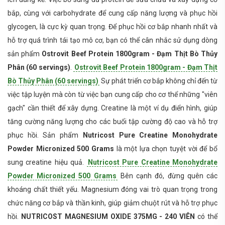
bắp, cùng với carbohydrate để cung cấp năng lượng và phục hồi
glycogen, là cực kỳ quan trọng. Để phục hồi cơ bắp nhanh nhất và
hỗ trợ quá trình tái tạo mô cơ, bạn có thể cân nhắc sử dụng dòng
sản phẩm
Ostrovit Beef Protein 1800gram - Đạm Thịt Bò Thủy
Phân (60 servings)
.
Ostrovit Beef Protein 1800gram - Đạm Thịt
Bò Thủy Phân (60 servings)
Sự phát triển cơ bắp không chỉ đến từ
việc tập luyện mà còn từ việc bạn cung cấp cho cơ thể những "viên
gạch" cần thiết để xây dựng. Creatine là một ví dụ điển hình, giúp
tăng cường năng lượng cho các buổi tập cường độ cao và hỗ trợ
phục hồi. Sản phẩm
Nutricost Pure Creatine Monohydrate
Powder Micronized 500 Grams
là một lựa chọn tuyệt vời để bổ
sung creatine hiệu quả.
Nutricost Pure Creatine Monohydrate
Powder Micronized 500 Grams
Bên cạnh đó, đừng quên các
khoáng chất thiết yếu. Magnesium đóng vai trò quan trọng trong
chức năng cơ bắp và thần kinh, giúp giảm chuột rút và hỗ trợ phục
hồi.
NUTRICOST MAGNESIUM OXIDE 375MG - 240 VIÊN
có thể