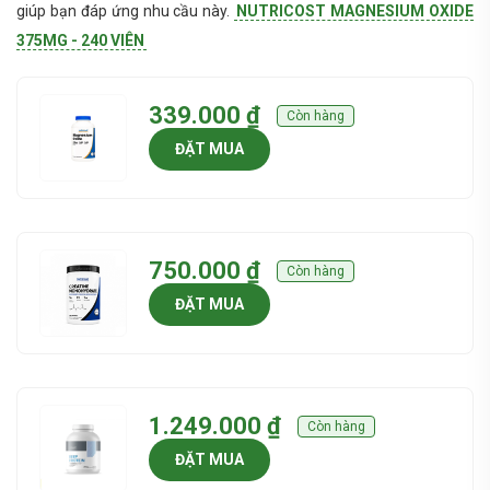
giúp bạn đáp ứng nhu cầu này.
NUTRICOST MAGNESIUM OXIDE
375MG - 240 VIÊN
339.000 ₫
Còn hàng
ĐẶT MUA
750.000 ₫
Còn hàng
ĐẶT MUA
1.249.000 ₫
Còn hàng
ĐẶT MUA