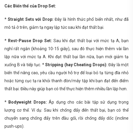
Các Biến thể của Drop Set:
*
Straight Sets với Drop:
Đây là hình thức phổ biến nhất, như đã
mô tả ở trên, giảm tạ ngay lập tức sau khi đạt thất bại.
*
Rest-Pause Drop Set:
Sau khi đạt thất bại với mức tạ A, bạn
nghỉ rất ngắn (khoảng 10-15 giây), sau đó thực hiện thêm vài lần
lặp nữa với mức tạ A. Khi đạt thất bại lần nữa, bạn mới giảm tạ
xuống B và tiếp tục. *
Stripping (hay Cheating Drops):
Đây là một
biến thể nâng cao, yêu cầu người hỗ trợ để loại bỏ tạ từng đĩa nhỏ
hoặc từng cục tạ ra khỏi thanh đòn/máy tập khi bạn đạt đến điểm
thất bại. Điều này giúp bạn có thể thực hiện thêm nhiều lần lặp hơn.
*
Bodyweight Drops:
Áp dụng cho các bài tập sử dụng trọng
lượng cơ thể. Ví dụ: Sau khi chống đẩy đến thất bại, bạn có thể
chuyển sang chống đẩy trên đầu gối, rồi chống đẩy dốc (incline
push-ups)
.