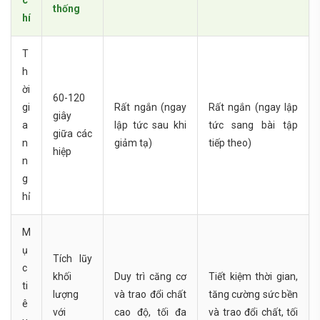
thống
hí
T
h
ời
60-120
gi
Rất ngắn (ngay
Rất ngắn (ngay lập
giây
a
lập tức sau khi
tức sang bài tập
giữa các
n
giảm tạ)
tiếp theo)
hiệp
n
g
hỉ
M
ụ
Tích lũy
c
khối
Duy trì căng cơ
Tiết kiệm thời gian,
ti
lượng
và trao đổi chất
tăng cường sức bền
ê
với
cao độ, tối đa
và trao đổi chất, tối