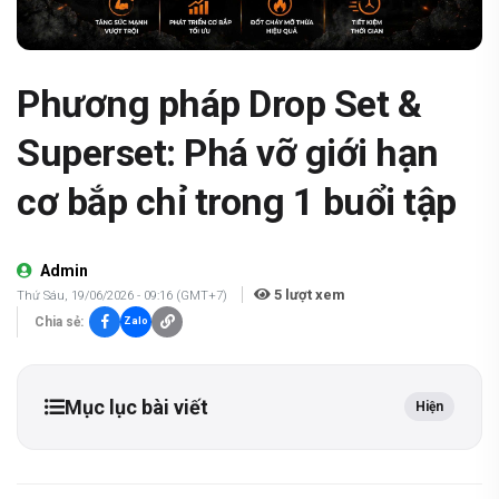
Phương pháp Drop Set &
Superset: Phá vỡ giới hạn
cơ bắp chỉ trong 1 buổi tập
Admin
5
lượt xem
Thứ Sáu, 19/06/2026 - 09:16 (GMT+7)
Chia sẻ:
Zalo
Mục lục bài viết
Hiện