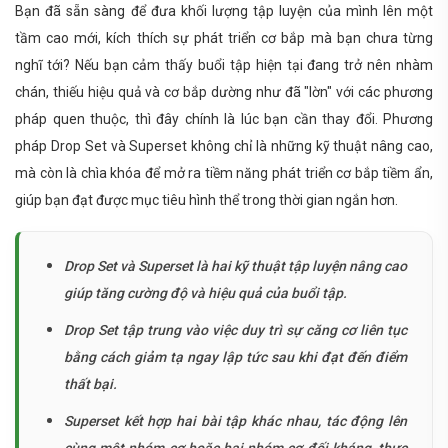
Bạn đã sẵn sàng để đưa khối lượng tập luyện của mình lên một
tầm cao mới, kích thích sự phát triển cơ bắp mà bạn chưa từng
nghĩ tới? Nếu bạn cảm thấy buổi tập hiện tại đang trở nên nhàm
chán, thiếu hiệu quả và cơ bắp dường như đã "lờn" với các phương
pháp quen thuộc, thì đây chính là lúc bạn cần thay đổi. Phương
pháp Drop Set và Superset không chỉ là những kỹ thuật nâng cao,
mà còn là chìa khóa để mở ra tiềm năng phát triển cơ bắp tiềm ẩn,
giúp bạn đạt được mục tiêu hình thể trong thời gian ngắn hơn.
Drop Set và Superset là hai kỹ thuật tập luyện nâng cao
giúp tăng cường độ và hiệu quả của buổi tập.
Drop Set tập trung vào việc duy trì sự căng cơ liên tục
bằng cách giảm tạ ngay lập tức sau khi đạt đến điểm
thất bại.
Superset kết hợp hai bài tập khác nhau, tác động lên
cùng một nhóm cơ hoặc hai nhóm cơ đối kháng, thực