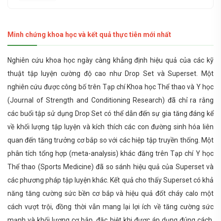
Minh chứng khoa học và kết quả thực tiễn mới nhất
Nghiên cứu khoa học ngày càng khẳng định hiệu quả của các kỹ
thuật tập luyện cường độ cao như Drop Set và Superset. Một
nghiên cứu được công bố trên Tạp chí Khoa học Thể thao và Y học
(Journal of Strength and Conditioning Research) đã chỉ ra rằng
các buổi tập sử dụng Drop Set có thể dẫn đến sự gia tăng đáng kể
về khối lượng tập luyện và kích thích các con đường sinh hóa liên
quan đến tăng trưởng cơ bắp so với các hiệp tập truyền thống. Một
phân tích tổng hợp (meta-analysis) khác đăng trên Tạp chí Y học
Thể thao (Sports Medicine) đã so sánh hiệu quả của Superset và
các phương pháp tập luyện khác. Kết quả cho thấy Superset có khả
năng tăng cường sức bền cơ bắp và hiệu quả đốt cháy calo một
cách vượt trội, đồng thời vẫn mang lại lợi ích về tăng cường sức
mạnh và khối lượng cơ bắp, đặc biệt khi được áp dụng đúng cách.