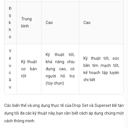
Đ
ộ
Trung
k
Cao
Cao
bình
h
ó
Y
Kỹ thuật tốt,
ê
Kỹ thuật tốt, sức
Kỹ thuật
khả năng chịu
u
bền tim mạch tốt,
cơ bản
đựng cao, có
c
kế hoạch tập luyện
tốt
người hỗ trợ
ầ
chi tiết
(tùy chọn)
u
Các biến thể và ứng dụng thực tế của Drop Set và Superset Để tận
dụng tối đa các kỹ thuật này, bạn cần biết cách áp dụng chúng một
cách thông minh.