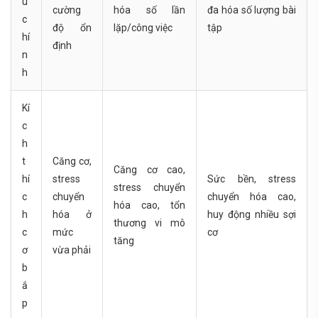
u
cường
hóa số lần
đa hóa số lượng bài
c
độ ổn
lặp/công việc
tập
hí
định
n
h
Kí
c
h
t
Căng cơ,
Căng cơ cao,
hí
stress
Sức bền, stress
stress chuyển
c
chuyển
chuyển hóa cao,
hóa cao, tổn
h
hóa ở
huy động nhiều sợi
thương vi mô
c
mức
cơ
tăng
ơ
vừa phải
b
ắ
p