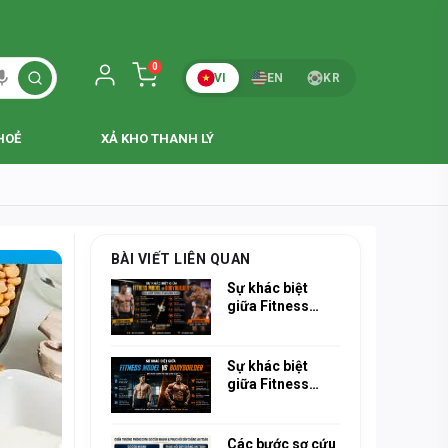
0
VI
EN
KR
HOẺ
XẢ KHO THANH LÝ
BÀI VIẾT LIÊN QUAN
Sự khác biệt
giữa Fitness
Model và
Bodybuilder: Bạn
muốn hướng tới
Sự khác biệt
vóc dáng nào?
giữa Fitness
Model và
Bodybuilder: Bạn
muốn hướng tới
Các bước sơ cứu