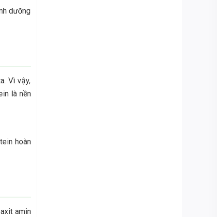
dinh dưỡng
. Vì vậy,
in là nền
otein hoàn
axit amin