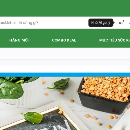
AI
Nhờ AI gợi ý
HÀNG MỚI
COMBO DEAL
MỤC TIÊU SỨC K