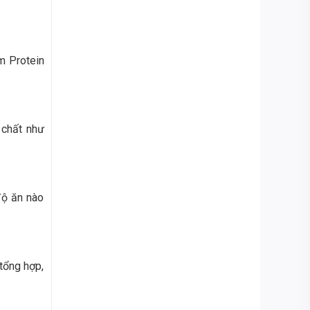
m Protein
 chất như
độ ăn nào
tổng hợp,