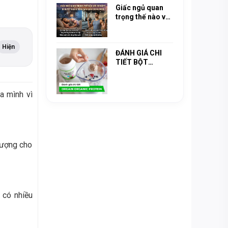
quá trình tổng
Giấc ngủ quan
hợp Protein
trọng thế nào với
cơ bắp? Bí quyết
ngủ 8 tiếng sâu
giấc cho Gymer
Hiện
ĐÁNH GIÁ CHI
TIẾT BỘT
PROTEIN THỰC
VẬT HỮU CƠ
ORGAIN
a mình vì
ORGANIC
PROTEIN !
lượng cho
i có nhiều