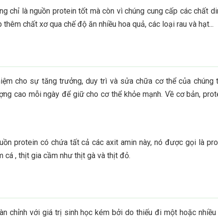
ông chỉ là nguồn protein tốt mà còn vì chúng cung cấp các chất 
thêm chất xơ qua chế độ ăn nhiều hoa quả, các loại rau và hạt...
hiệm cho sự tăng trưởng, duy trì và sửa chữa cơ thể của chúng ta
ợng cao mỗi ngày để giữ cho cơ thể khỏe mạnh. Về cơ bản, prote
guồn protein có chứa tất cả các axit amin này, nó được gọi là pr
cá , thịt gia cầm như thịt gà và thịt đỏ.
n chỉnh với giá trị sinh học kém bởi do thiếu đi một hoặc nhiều 