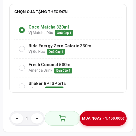
CHỌN QUÀ TẶNG THEO ĐƠN
Coco Matcha 320ml
Vị Matcha Dâu
Quà Cấp 1
Bida Energy Zero Calorie 330ml
Vị Bò Húc
Quà Cấp 1
Fresh Coconut 500ml
America Drink
Quà Cấp 1
Shaker BPI SPorts
Màu Đen
Quà Cấp 1
Nước Trái Cây 1 Lít
H2-Mix Berry
ĐƠN TRÊN 1.5 TRIỆU
MUA NGAY - 1.450.000₫
Nước Trái Cây 1 Lít
H2-Dưa Hấu
ĐƠN TRÊN 1.5 TRIỆU