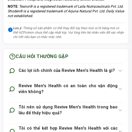
NOTE:
Tesnor® is a registered trademark of Laila Nutraceuticals Pvt. Ltd.
Shoden® is a registered trademark of Arjuna Natural Pvt. Ltd. Daily Value
not established.
Lưu ý:
Thông số sản phẩm có thể thay đổi tùy theo mùi vị/lô hàng mà có
thể HZProtein chưa thể cập nhật kịp. Vui lòng liên hệ nhân viên để xác nhận
chi tiết nếu bạn có thắc mắc nhé.
CÂU HỎI THƯỜNG GẶP
Các lợi ích chính của Revive Men's Health là gì?
Revive Men's Health có an toàn cho vận động
viên không?
Tôi nên sử dụng Revive Men's Health trong bao
lâu để thấy hiệu quả?
Tôi có thể kết hợp Revive Men's Health với các