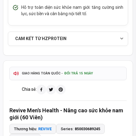
Hỗ trợ toàn diện sức khỏe nam giới: tăng cường sinh
lực, sức bền và cân bằng nội tiết tố.
SẢN PHẨM CHÍNH HÃNG - THANH TOÁN KHI NHẬN HÀNG
CAM KẾT TỪ HZPROTEIN
TỰ ĐỘNG & CHÍNH XÁC
THÔNG TIN SẢN PHẨM CẬP NHẬT
2-4 GIỜ
GIAO HÀNG HOẢ TỐC TP.HCM
ĐỔI TRẢ 15 NGÀY
GIAO HÀNG TOÀN QUỐC -
TÍCH ĐIỂM MUA HÀNG - QUÀ TẶNG HẤP DẪN
Chia sẻ:
093 447 4242
TƯ VẤN ĐẶT HÀNG QUA HOTLINE
Revive Men's Health - Nâng cao sức khỏe nam
8:30 - 20:30
8:30 - 14:00
MỞ CỬA T2-T7:
CHỦ NHẬT:
giới (60 Viên)
SẢN PHẨM CHÍNH HÃNG - THANH TOÁN KHI NHẬN HÀNG
Thương hiệu:
REVIVE
Series:
850030689245