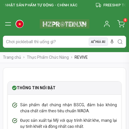
 NHẬT SẢN PHẨM TỰ ĐỘNG - CHÍNH XÁC
FREESHIP TOÀN 
0
Hỏi AI
AI
Trang chủ
Thực Phẩm Chức Năng
REVIVE
-28%
NEW
VEGAN
THÔNG TIN NỔI BẬT
Sản phẩm đạt chứng nhận BSCG, đảm bảo không
chứa chất cấm theo tiêu chuẩn WADA.
Được sản xuất tại Mỹ với quy trình khắt khe, mang lại
sự tinh khiết và đồng nhất cao nhất.