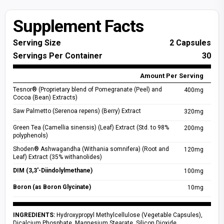
Lon ABE Preworkout 330ml
Vị Cam
ĐƠN TRÊN 1.5 TRIỆU
Supplement Facts
Lon ABE Preworkout 330ml
Serving Size
2 Capsules
Vị Cherry
ĐƠN TRÊN 1.5 TRIỆU
Servings Per Container
30
Combo Abe Lon + Shaker
Amount Per Serving
Vị Cam/Shaker 500ml
ĐƠN TRÊN 2 TRIỆU
Tesnor® (Proprietary blend of Pomegranate (Peel) and
400mg
Cocoa (Bean) Extracts)
Combo Abe Lon + Shaker
Vị Cherry/Shaker 500ml
ĐƠN TRÊN 2 TRIỆU
Saw Palmetto (Serenoa repens) (Berry) Extract
320mg
Green Tea (Camellia sinensis) (Leaf) Extract (Std. to 98%
200mg
Combo Dừa Tắc + Shaker
polyphenols)
Dừa Tắc/Shaker 500ml
ĐƠN TRÊN 2 TRIỆU
Shoden® Ashwagandha (Withania somnifera) (Root and
120mg
Leaf) Extract (35% withanolides)
DIM (3,3'-Diindolylmethane)
100mg
Boron (as Boron Glycinate)
10mg
INGREDIENTS:
Hydroxypropyl Methylcellulose (Vegetable Capsules),
Dicalcium Phosphate, Magnesium Stearate, Silicon Dioxide.