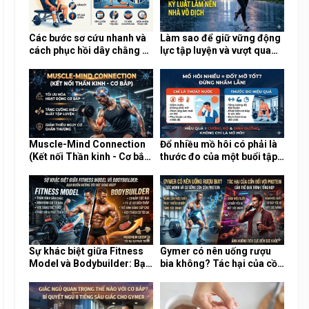
Các bước sơ cứu nhanh và
Làm sao để giữ vững động
cách phục hồi dây chằng an
lực tập luyện và vượt qua
toàn khi chấn thương tại
sự lười biếng trong những
phòng Gym
ngày mưa lạnh?
Muscle-Mind Connection
Đổ nhiều mồ hôi có phải là
(Kết nối Thần kinh - Cơ bắp)
thước đo của một buổi tập
là gì và tại sao nó cực kỳ
Gym hiệu quả và đốt nhiều
quan trọng?
mỡ?
Sự khác biệt giữa Fitness
Gymer có nên uống rượu
Model và Bodybuilder: Bạn
bia không? Tác hại của cồn
muốn hướng tới vóc dáng
đối với quá trình tổng hợp
nào?
Protein