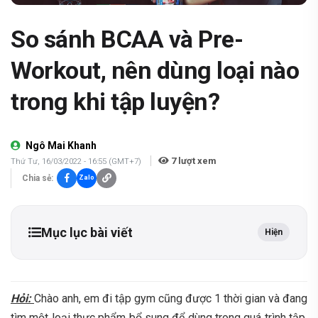
So sánh BCAA và Pre-
Workout, nên dùng loại nào
trong khi tập luyện?
Ngô Mai Khanh
7
lượt xem
Thứ Tư, 16/03/2022 - 16:55 (GMT+7)
Chia sẻ:
Zalo
Mục lục bài viết
Hiện
Hỏi:
Chào anh, em đi tập gym cũng được 1 thời gian và đang
tìm một loại thực phẩm bổ sung để dùng trong quá trình tập.