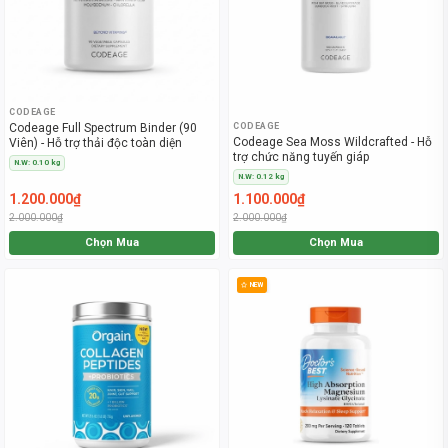
CODEAGE
CODEAGE
Codeage Full Spectrum Binder (90
Codeage Sea Moss Wildcrafted - Hỗ
Viên) - Hỗ trợ thải độc toàn diện
trợ chức năng tuyến giáp
N.W: 0.10 kg
N.W: 0.12 kg
1.200.000₫
1.100.000₫
2.000.000₫
2.000.000₫
Chọn Mua
Chọn Mua
NEW