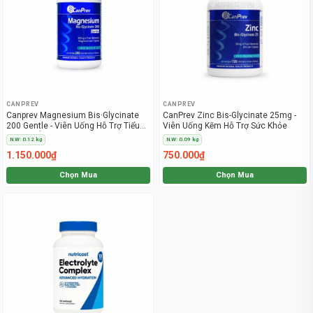
CANPREV
CANPREV
Canprev Magnesium Bis·Glycinate
CanPrev Zinc Bis-Glycinate 25mg -
200 Gentle - Viên Uống Hỗ Trợ Tiểu
Viên Uống Kẽm Hỗ Trợ Sức Khỏe
Đường, Ổn Định Đường Huyết, Tim
N.W: 0.12 kg
N.W: 0.09 kg
Mạch, Huyết Áp (120 Viên)
1.150.000₫
750.000₫
Chọn Mua
Chọn Mua