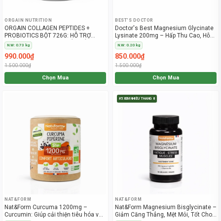
ORGAIN NUTRITION
BEST'S DOCTOR
ORGAIN COLLAGEN PEPTIDES +
Doctor's Best Magnesium Glycinate
PROBIOTICS BỘT 726G: HỖ TRỢ
Lysinate 200mg – Hấp Thu Cao, Hỗ
TOÀN DIỆN CHO SỨC KHỎE TỔNG
Trợ Thần Kinh, Ngủ Ngon & Giảm
N.W: 0.73 kg
N.W: 0.20 kg
THỂ
Chuột Rút
990.000₫
850.000₫
1.500.000₫
1.500.000₫
Chọn Mua
Chọn Mua
#5 XEM NHIỀU THÁNG 8
NAT&FORM
NAT&FORM
Nat&Form Curcuma 1200mg –
Nat&Form Magnesium Bisglycinate –
Curcumin: Giúp cải thiện tiêu hóa và
Giảm Căng Thẳng, Mệt Mỏi, Tốt Cho