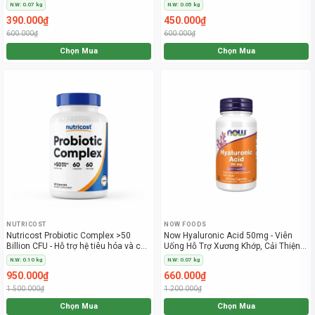
chống oxy hóa
Cơ & Thần Kinh
N.W: 0.07 kg
N.W: 0.05 kg
390.000₫
450.000₫
600.000₫
600.000₫
Chọn Mua
Chọn Mua
NUTRICOST
NOW FOODS
Nutricost Probiotic Complex >50
Now Hyaluronic Acid 50mg - Viên
Billion CFU - Hỗ trợ hệ tiêu hóa và cân
Uống Hỗ Trợ Xương Khớp, Cải Thiện
bằng vi sinh đường ruột
Lão Hóa
N.W: 0.10 kg
N.W: 0.07 kg
950.000₫
660.000₫
1.500.000₫
1.200.000₫
Chọn Mua
Chọn Mua