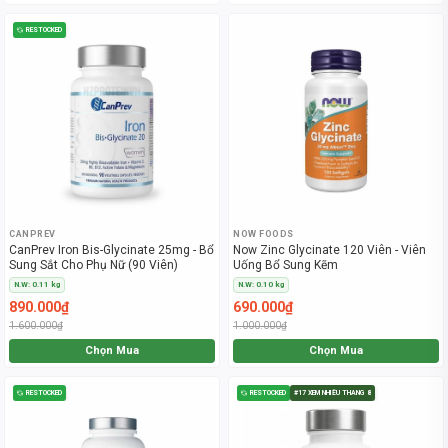
RESTOCKED
CANPREV
NOW FOODS
CanPrev Iron Bis-Glycinate 25mg - Bổ
Now Zinc Glycinate 120 Viên - Viên
Sung Sắt Cho Phụ Nữ (90 Viên)
Uống Bổ Sung Kẽm
N.W: 0.11 kg
N.W: 0.10 kg
890.000₫
690.000₫
1.600.000₫
1.000.000₫
Chọn Mua
Chọn Mua
RESTOCKED
RESTOCKED
#17 XEM NHIỀU THÁNG 8