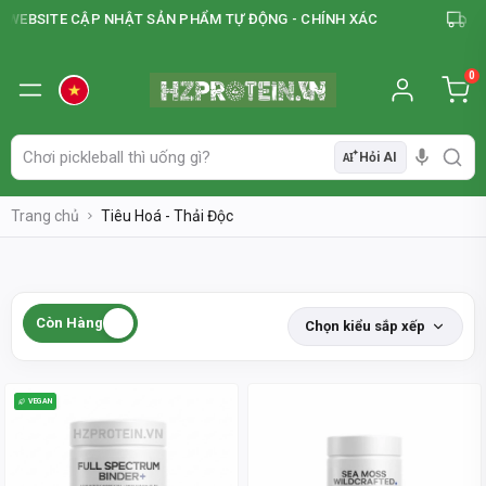
EBSITE CẬP NHẬT SẢN PHẨM TỰ ĐỘNG - CHÍNH XÁC
FRE
0
Hỏi AI
AI
Trang chủ
Tiêu Hoá - Thải Độc
Còn Hàng
Chọn kiểu sắp xếp
VEGAN