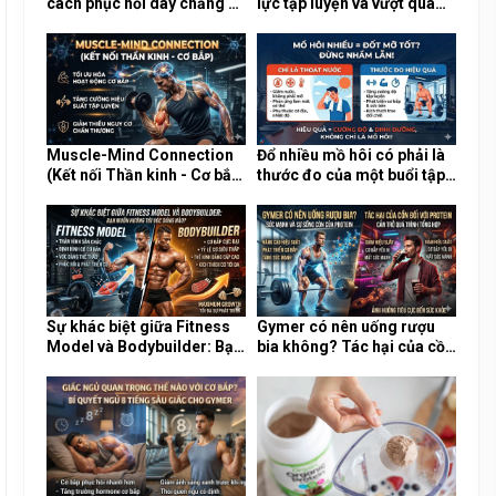
cách phục hồi dây chằng an
lực tập luyện và vượt qua
toàn khi chấn thương tại
sự lười biếng trong những
phòng Gym
ngày mưa lạnh?
Muscle-Mind Connection
Đổ nhiều mồ hôi có phải là
(Kết nối Thần kinh - Cơ bắp)
thước đo của một buổi tập
là gì và tại sao nó cực kỳ
Gym hiệu quả và đốt nhiều
quan trọng?
mỡ?
Sự khác biệt giữa Fitness
Gymer có nên uống rượu
Model và Bodybuilder: Bạn
bia không? Tác hại của cồn
muốn hướng tới vóc dáng
đối với quá trình tổng hợp
nào?
Protein