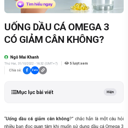
UỐNG DẦU CÁ OMEGA 3
CÓ GIẢM CÂN KHÔNG?
Ngô Mai Khanh
5
lượt xem
Thứ Hai, 31/10/2022 - 16:32 (GMT+7)
Chia sẻ:
Zalo
Mục lục bài viết
Hiện
“
Uống dầu cá giảm cân không
?” chắc hẳn là một câu hỏi
nhiều bạn đọc quan tâm khi muốn sử dụng dầu cá Omega 3