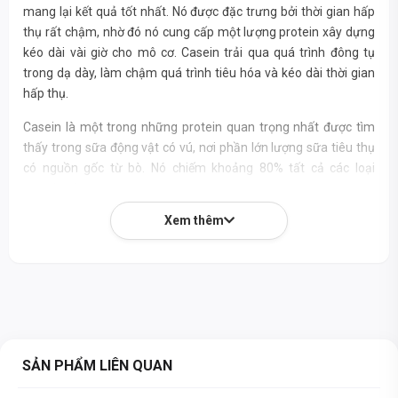
mang lại kết quả tốt nhất. Nó được đặc trưng bởi thời gian hấp
thụ rất chậm, nhờ đó nó cung cấp một lượng protein xây dựng
kéo dài vài giờ cho mô cơ. Casein trải qua quá trình đông tụ
trong dạ dày, làm chậm quá trình tiêu hóa và kéo dài thời gian
hấp thụ.
Casein là một trong những protein quan trọng nhất được tìm
thấy trong sữa động vật có vú, nơi phần lớn lượng sữa tiêu thụ
có nguồn gốc từ bò. Nó chiếm khoảng 80% tất cả các loại
protein có trong sữa.
Xem thêm
Ưu điểm của OstroVit Micellar Casein:
+ Nguồn cung cấp protein casein chất lượng cao nhất
+ Hàm lượng chất béo và carbohydrate rất thấp
+ Tái tạo cơ hiệu quả
+ Tác dụng chống dị hóa và đồng hóa mạnh mẽ
SẢN PHẨM LIÊN QUAN
+ Một chất bổ sung tuyệt vời trước khi đi ngủ