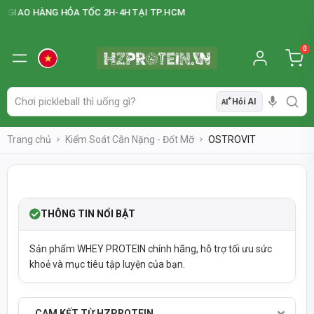
GIAO HÀNG HỎA TỐC 2H-4H TẠI TP.HCM
0
Hỏi AI
AI
Trang chủ
Kiểm Soát Cân Nặng - Đốt Mỡ
OSTROVIT
SOLDOUT
-38%
THÔNG TIN NỔI BẬT
Sản phẩm WHEY PROTEIN chính hãng, hỗ trợ tối ưu sức
khoẻ và mục tiêu tập luyện của bạn.
CAM KẾT TỪ HZPROTEIN