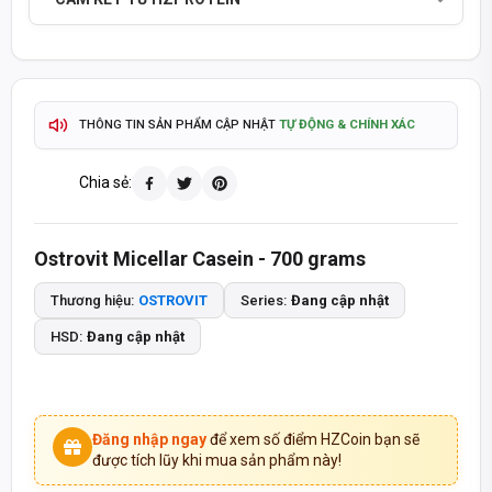
SẢN PHẨM CHÍNH HÃNG - THANH TOÁN KHI NHẬN HÀNG
TỰ ĐỘNG & CHÍNH XÁC
THÔNG TIN SẢN PHẨM CẬP NHẬT
2-4 GIỜ
GIAO HÀNG HOẢ TỐC TP.HCM
Chia sẻ:
ĐỔI TRẢ 15 NGÀY
GIAO HÀNG TOÀN QUỐC -
Ostrovit Micellar Casein - 700 grams
TÍCH ĐIỂM MUA HÀNG - QUÀ TẶNG HẤP DẪN
Thương hiệu:
OSTROVIT
Series:
Đang cập nhật
093 447 4242
TƯ VẤN ĐẶT HÀNG QUA HOTLINE
HSD:
Đang cập nhật
8:30 - 20:30
8:30 - 14:00
MỞ CỬA T2-T7:
CHỦ NHẬT:
SẢN PHẨM CHÍNH HÃNG - THANH TOÁN KHI NHẬN HÀNG
Đăng nhập ngay
để xem số điểm HZCoin bạn sẽ
được tích lũy khi mua sản phẩm này!