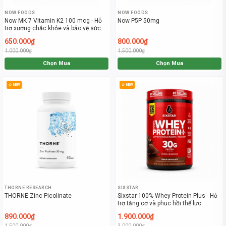
NOW FOODS
NOW FOODS
Now MK-7 Vitamin K2 100 mcg - Hỗ
Now P5P 50mg
trợ xương chắc khỏe và bảo vệ sức
khỏe tim mạch (60 Viên)
650.000₫
800.000₫
1.000.000₫
1.500.000₫
Chọn Mua
Chọn Mua
NEW
NEW
THORNE RESEARCH
SIXSTAR
THORNE Zinc Picolinate
Sixstar 100% Whey Protein Plus - Hỗ
trợ tăng cơ và phục hồi thể lực
890.000₫
1.900.000₫
1.500.000₫
3.000.000₫