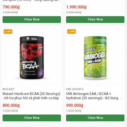
Đề Kháng Cho Cơ Thể
790.000₫
1.990.000₫
1.500.000₫
3.500.000₫
Chọn Mua
Chọn Mua
NEW
NEW
MUTANT
VMI SPORTS
Mutant Hardcore BCAA (30 Servings)
VMI Aminogex EAA / BCAA +
- Hỗ trợ phục hồi và phát triển cơ bắp
Hydration (30 servings) - Bổ Sung
Điện Giải Và Phục Hồi Cơ Bắp
890.000₫
990.000₫
1.500.000₫
1.500.000₫
Chọn Mua
Chọn Mua