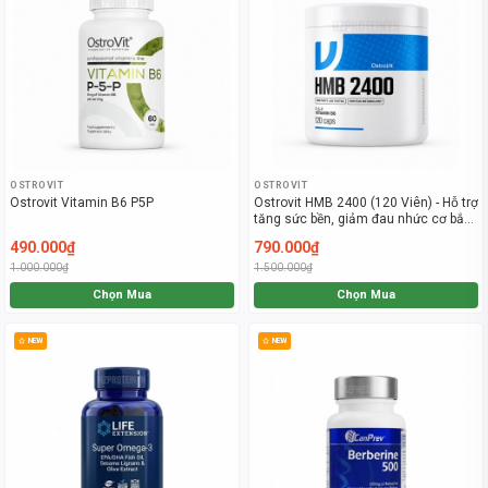
OSTROVIT
OSTROVIT
Ostrovit Vitamin B6 P5P
Ostrovit HMB 2400 (120 Viên) - Hỗ trợ
tăng sức bền, giảm đau nhức cơ bắp
hiệu quả
490.000₫
790.000₫
1.000.000₫
1.500.000₫
Chọn Mua
Chọn Mua
NEW
NEW