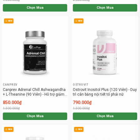
Chọn Mua
Chọn Mua
NEW
NEW
CANPREV
OSTROVIT
Canprev Adrenal Chill Ashwagandha
Ostrovit Inositol Plus (120 Viên) - Duy
+ L-Theanine (90 Viên) - Hỗ trợ giảm
trì cân bằng nội tiết tố phái nữ
căng thẳng, lo âu và cải thiện giấc
850.000₫
790.000₫
ngủ
1.500.000₫
1.500.000₫
Chọn Mua
Chọn Mua
NEW
NEW