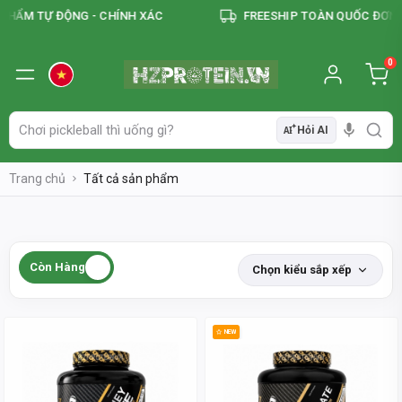
ẨM TỰ ĐỘNG - CHÍNH XÁC
FREESHIP TOÀN QUỐC ĐƠN TỪ 
0
Hỏi AI
AI
Trang chủ
Tất cả sản phẩm
Còn Hàng
Chọn kiểu sắp xếp
NEW