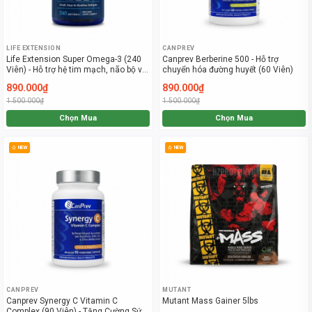
LIFE EXTENSION
CANPREV
Life Extension Super Omega-3 (240
Canprev Berberine 500 - Hỗ trợ
Viên) - Hỗ trợ hệ tim mạch, não bộ và
chuyển hóa đường huyết (60 Viên)
thị lực
890.000₫
890.000₫
1.500.000₫
1.500.000₫
Chọn Mua
Chọn Mua
NEW
NEW
CANPREV
MUTANT
Canprev Synergy C Vitamin C
Mutant Mass Gainer 5lbs
Complex (90 Viên) - Tăng Cường Sức